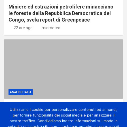
Miniere ed estrazioni petrolifere minacciano
le foreste della Repubblica Democratica del
Congo, svela report di Greenpeace
22 ore ago
miometeo
ANALISI ITALIA
Anticiclone africano, ma anche qualche
Utilizziamo i cookie per personalizzare contenuti ed annunci,
temporale di calore sui monti
per fornire funzionalità dei social media e per analizzare il
2 giorni ago
miometeo
nostro traffico. Condividiamo inoltre informazioni sul modo in
cui utilizza il nostro sito con i nostri partner che si occupano di