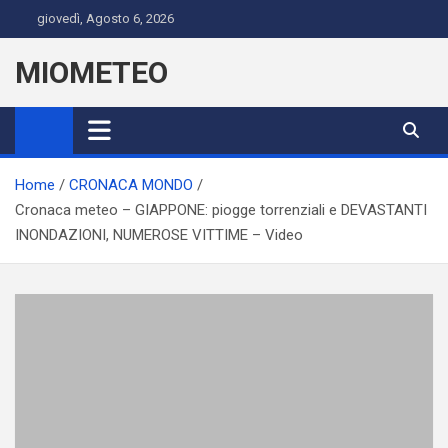
Skip
giovedì, Agosto 6, 2026
to
content
MIOMETEO
Home
CRONACA MONDO
Cronaca meteo – GIAPPONE: piogge torrenziali e DEVASTANTI
INONDAZIONI, NUMEROSE VITTIME – Video