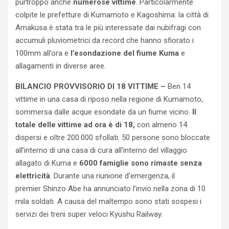
purtroppo anche
numerose vittime
. Particolarmente
colpite le prefetture di Kumamoto e Kagoshima: la città di
Amakusa è stata tra le più interessate dai nubifragi con
accumuli pluviometrici da record che hanno sfiorato i
100mm all’ora e
l’esondazione del fiume Kuma
e
allagamenti in diverse aree.
BILANCIO PROVVISORIO DI 18 VITTIME –
Ben 14
vittime in una casa di riposo nella regione di Kumamoto,
sommersa dalle acque esondate da un fiume vicino.
Il
totale delle vittime ad ora è di 18,
con almeno 14
dispersi e oltre 200.000 sfollati. 50 persone sono bloccate
all’interno di una casa di cura all’interno del villaggio
allagato di Kuma e
6000 famiglie sono rimaste senza
elettricità
. Durante una riunione d’emergenza, il
premier Shinzo Abe ha annunciato l’invio nella zona di 10
mila soldati. A causa del maltempo sono stati sospesi i
servizi dei treni super veloci Kyushu Railway.