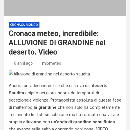
CRONACA MONDO
Cronaca meteo, incredibile:
ALLUVIONE DI GRANDINE nel
deserto. Video
6 anni ago
miometeo
Ancora un video incredibile che ci arriva dal
deserto
Saudita
colpito nei giorni scorsi da temporali di
eccezionale violenza. Protagonista assoluta di questa fase
di maltempo
la grandine
che non solo ha completamente
imbiancato le distese sabbiose ma ha formato una vera e
propria
alluvione
con
un’onda di grandine semi fluida
che avanza sulla sabbia coprendo ogni cosa…VIDEO