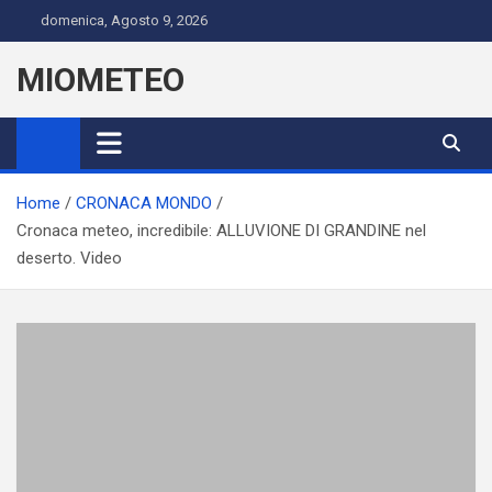
Skip
domenica, Agosto 9, 2026
to
content
MIOMETEO
Home
CRONACA MONDO
Cronaca meteo, incredibile: ALLUVIONE DI GRANDINE nel
deserto. Video