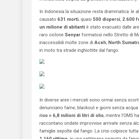
In Indonesia la situazione resta drammatica: le a
causato
631 morti
, quasi
500 dispersi
,
2.600 fe
un milione di abitanti
è stato evacuato dalle are
raro ciclone
Senyar
formatosi nello Stretto di Ma
inaccessibili molte zone di
Aceh
,
North Sumatr
in moto tra strade inghiottite dal fango.
In diverse aree i mercati sono ormai senza scorte, i
denunciano fame, blackout e giorni senza acqua p
riso
e
6,8 milioni di litri di olio
, mentre l’OMS ha
raccontano ondate improvvise arrivate senza alcun 
famiglie sepolte dal fango. La crisi colpisce tutt
1.160 vittime
, in una settimana segnata da feno