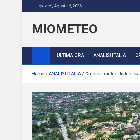
Skip
giovedì, Agosto 6, 2026
to
content
MIOMETEO
ULTIMA ORA
ANALISI ITALIA
C
Home
ANALISI ITALIA
Cronaca meteo. Indonesia, co