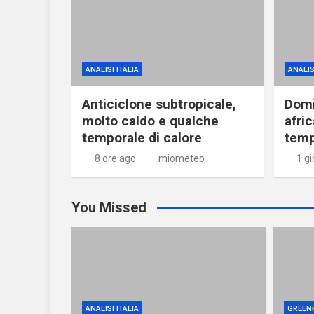
ANALISI ITALIA
ANALIS
Anticiclone subtropicale,
Domi
molto caldo e qualche
afri
temporale di calore
temp
8 ore ago
miometeo
1 g
You Missed
ANALISI ITALIA
GREEN