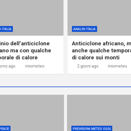
I ITALIA
ANALISI ITALIA
nio dell’anticiclone
Anticiclone africano, 
cano ma con qualche
anche qualche tempor
orale di calore
di calore sui monti
iorno ago
miometeo
2 giorni ago
miometeo
PEACE
PREVISIONI METEO OGGI