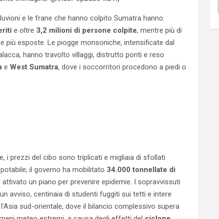
lluvioni e le frane che hanno colpito Sumatra hanno
riti
e oltre
3,2 milioni di persone colpite
, mentre più di
e più esposte. Le piogge monsoniche, intensificate dal
lacca, hanno travolto villaggi, distrutto ponti e reso
a
e
West Sumatra
, dove i soccorritori procedono a piedi o
 prezzi del cibo sono triplicati e migliaia di sfollati
otabile; il governo ha mobilitato
34.000 tonnellate di
 attivato un piano per prevenire epidemie. I sopravvissuti
avviso, centinaia di studenti fuggiti sui tetti e intere
a l’Asia sud-orientale, dove il bilancio complessivo supera
meni meteo estremi, a causa degli effetti del
ciclone