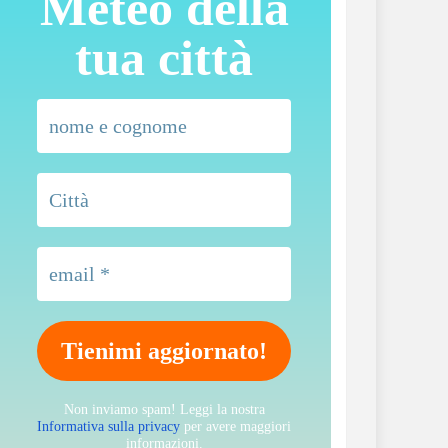
Meteo della
tua città
Non inviamo spam! Leggi la nostra
Informativa sulla privacy
per avere maggiori
informazioni.