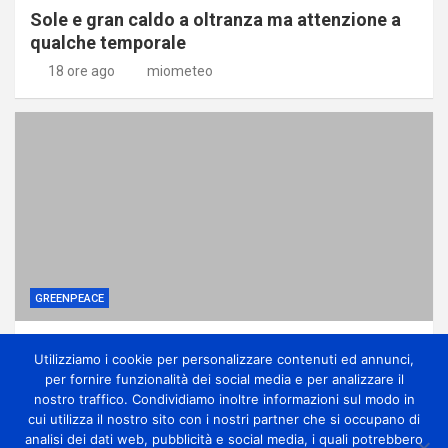
Sole e gran caldo a oltranza ma attenzione a
qualche temporale
18 ore ago
miometeo
GREENPEACE
Perché gli alberi in città sono una difesa
Utilizziamo i cookie per personalizzare contenuti ed annunci,
contro la crisi climatica
per fornire funzionalità dei social media e per analizzare il
1 giorno ago
miometeo
nostro traffico. Condividiamo inoltre informazioni sul modo in
cui utilizza il nostro sito con i nostri partner che si occupano di
analisi dei dati web, pubblicità e social media, i quali potrebbero