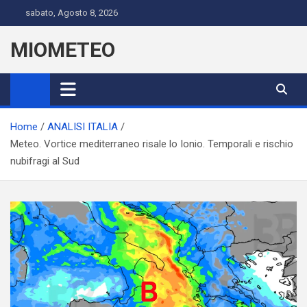
Skip
sabato, Agosto 8, 2026
to
content
MIOMETEO
Home
ANALISI ITALIA
Meteo. Vortice mediterraneo risale lo Ionio. Temporali e rischio
nubifragi al Sud