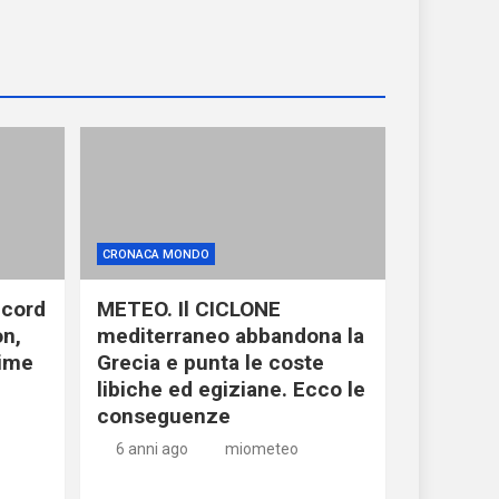
CRONACA MONDO
ecord
METEO. Il CICLONE
on,
mediterraneo abbandona la
time
Grecia e punta le coste
libiche ed egiziane. Ecco le
conseguenze
6 anni ago
miometeo