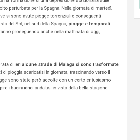
n la formazione di una depressione stazionaria sulle
lto perturbata per la Spagna. Nella giornata di martedì,
ve si sono avute piogge torrenziali e conseguenti
osta del Sol, nel sud della Spagna,
piogge e temporali
tanno proseguendo anche nella mattinata di oggi,
rata di ieri
alcune strade di Malaga si sono trasformate
ci di pioggia scaricatisi in giornata, trascinando verso il
piogge sono state però accolte con un certo entusiasmo
re i bacini idrici andalusi in vista della bella stagione.