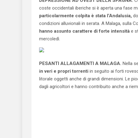
DEPRESSIONE AD OVEST DELLA SPAGNA.
Co
coste occidentali iberiche si è aperta una fase mo
particolarmente colpita è stata l’Andalusia,
do
condizioni alluvionali in serata. A Malaga, sulla C
hanno assunto carattere di forte intensità
e s
mercoledì.
PESANTI ALLAGAMENTI A MALAGA.
Nella se
in veri e propri torrenti
in seguito ai forti roves
litorale oggetti anche di grandi dimensioni. Le 
dagli agricoltori e hanno contribuito anche a riempi