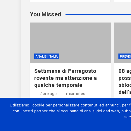
You Missed
ANALISI ITALIA
PREVIS
Settimana di Ferragosto
08 a
rovente ma attenzione a
possi
qualche temporale
sblo
dell’
2 ore ago
miometeo
1 gi
Utilizziamo i cookie per personalizzare contenuti ed annunci, per for
con i nostri partner che si occupano di analisi dei dati web, pubb
ser
Copyright Miome