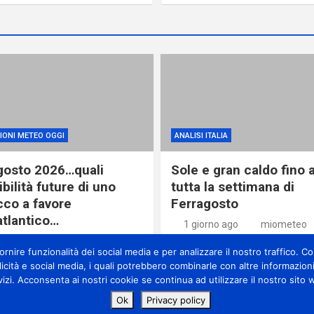
IONI METEO OGGI
ANALISI ITALIA
gosto 2026…quali
Sole e gran caldo fino 
bilità future di uno
tutta la settimana di
cco a favore
Ferragosto
atlantico…
1 giorno ago
miometeo
orno ago
miometeo
nire funzionalità dei social media e per analizzare il nostro traffico. Con
licità e social media, i quali potrebbero combinarle con altre informazioni
vizi. Acconsenta ai nostri cookie se continua ad utilizzare il nostro sito 
teo © All rights reserved | Theme by
MantraBrain
Ok
Privacy policy