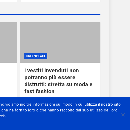
GREENPEACE
a
I vestiti invenduti non
potranno più essere
distrutti: stretta su moda e
fast fashion
1 giorno ago
miometeo
dividiamo inoltre informazioni sul modo in cui utilizza il nostro sito
 che ha fornito loro o che hanno raccolto dal suo utilizzo dei loro
web.