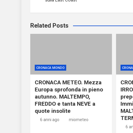
sulla East Coast
Related Posts
CRONACA MONDO
CRONA
CRONACA METEO. Mezza
CRO
Europa sprofonda in pieno
IRRO
autunno. MALTEMPO,
prep
FREDDO e tanta NEVE a
Immi
quote insolite
MAL
TER
6 anni ago
miometeo
6 a