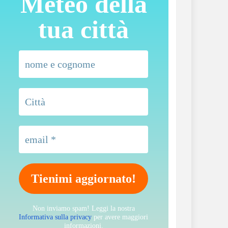
Meteo della
tua città
Non inviamo spam! Leggi la nostra
Informativa sulla privacy
per avere maggiori
informazioni.