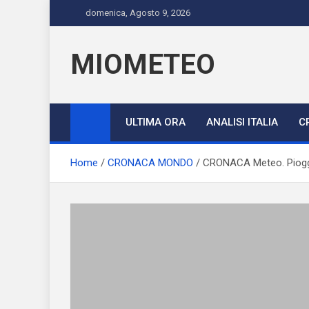
Skip
domenica, Agosto 9, 2026
to
content
MIOMETEO
ULTIMA ORA
ANALISI ITALIA
C
Home
CRONACA MONDO
CRONACA Meteo. Piogge a