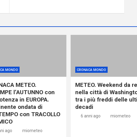
CA MONDO
CRONACA MONDO
NACA METEO.
METEO. Weekend da r
MPE l’AUTUNNO con
nella città di Washingt
otenza in EUROPA.
tra i più freddi delle ul
nente ondata di
decadi
TEMPO con TRACOLLO
6 anni ago
miometeo
MICO
nni ago
miometeo