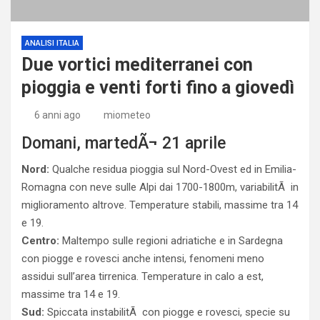
ANALISI ITALIA
Due vortici mediterranei con
pioggia e venti forti fino a giovedì
6 anni ago
miometeo
Domani, martedÃ¬ 21 aprile
Nord:
Qualche residua pioggia sul Nord-Ovest ed in Emilia-
Romagna con neve sulle Alpi dai 1700-1800m, variabilitÃ in
miglioramento altrove. Temperature stabili, massime tra 14
e 19.
Centro:
Maltempo sulle regioni adriatiche e in Sardegna
con piogge e rovesci anche intensi, fenomeni meno
assidui sull’area tirrenica. Temperature in calo a est,
massime tra 14 e 19.
Sud:
Spiccata instabilitÃ con piogge e rovesci, specie su