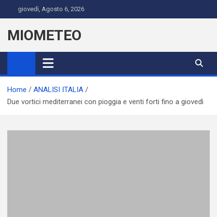
Skip
giovedì, Agosto 6, 2026
to
content
MIOMETEO
Home
ANALISI ITALIA
Due vortici mediterranei con pioggia e venti forti fino a giovedì