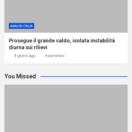
ANALISI ITALIA
Prosegue il grande caldo, isolata instabilità
diurna sui rilievi
4 giorni ago
miometeo
You Missed