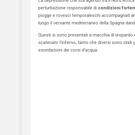
La depressione che sta agendo tra il Nord Africa 
perturbazione responsabile di
condizioni forte
piogge e rovesci temporaleschi accompagnati anc
lungo il versante mediterraneo della Spagna dand
Questi si sono presentati a macchia di leopardo 
scatenato l’inferno, tanto che diversi sono stati g
esondazioni dei corsi d’acqua.