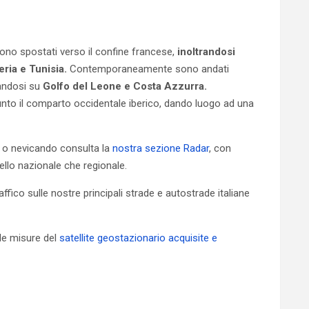
sono spostati verso il confine francese,
inoltrandosi
eria e Tunisia.
Contemporaneamente sono andati
candosi su
Golfo del Leone e Costa Azzurra.
o il comparto occidentale iberico, dando luogo ad una
 o nevicando consulta la
nostra sezione Radar
, con
vello nazionale che regionale.
ffico sulle nostre principali strade e autostrade italiane
 le misure del
satellite geostazionario acquisite e