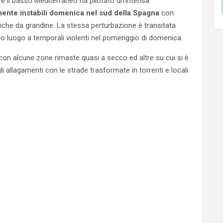
e il basso Mediterraneo ha pilotato un’intensa
mente instabili domenica nel sud della Spagna
con
he da grandine. La stessa perturbazione è transitata
o luogo a temporali violenti nel pomeriggio di domenica.
con alcune zone rimaste quasi a secco ed altre su cui si è
li allagamenti con le strade trasformate in torrenti e locali