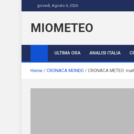
Skip
giovedì, Agosto 6, 2026
to
content
MIOMETEO
ULTIMA ORA
ANALISI ITALIA
C
Home
CRONACA MONDO
CRONACA METEO: malte