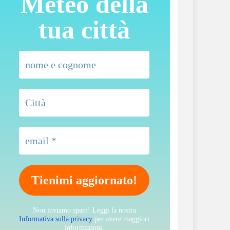
Meteo della
tua città
Non inviamo spam! Leggi la nostra
Informativa sulla privacy
per avere maggiori
informazioni.