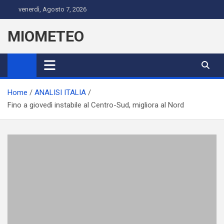
Skip
venerdì, Agosto 7, 2026
to
content
MIOMETEO
Home
ANALISI ITALIA
Fino a giovedì instabile al Centro-Sud, migliora al Nord