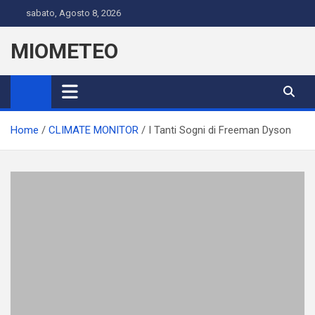
Skip
sabato, Agosto 8, 2026
to
content
MIOMETEO
Home
CLIMATE MONITOR
I Tanti Sogni di Freeman Dyson