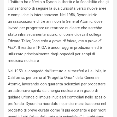
L’Istituto ha offerto a Dyson la libertà e la flessibilità che gli
consentirono di seguire la sua curiosità verso nuove aree
e campi che lo interessavano. Nel 1956, Dyson iniziò
un’associazione di tre anni con la General Atomic, dove
lavorò per progettare un reattore nucleare che sarebbe
stato intrinsecamente sicuro, o, come diceva il collega
Edward Teller, “
non solo a prova di idiota, ma a prova di
PhD
“. Il reattore TRIGA è ancor oggi in produzione ed è
utilizzato principalmente dagli ospedali per scopi di
medicina nucleare.
Nel 1958, si congedò dall’Istituto e si trasferì a La Jolla, in
California, per unirsi al “Progetto Orion” della Generale
Atomic, lavorando con quaranta scienziati per progettare
un’astronave spinta da energia nucleare e in grado di
guidare un’onda di impulsi nucleari controllati nello spazio
profondo. Dyson ha ricordato i quindici mesi trascorsi nel
progetto di breve durata come “il più eccitante e per molti
aspetti il ​​più felice della mia vita scientifica”. L’ambizioso