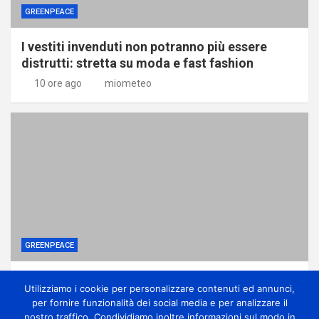
GREENPEACE
I vestiti invenduti non potranno più essere
distrutti: stretta su moda e fast fashion
10 ore ago
miometeo
GREENPEACE
Ponte sullo Stretto, associazioni: no
Utilizziamo i cookie per personalizzare contenuti ed annunci,
all’ennesima accelerazione senza dati certi
per fornire funzionalità dei social media e per analizzare il
10 ore ago
miometeo
nostro traffico. Condividiamo inoltre informazioni sul modo in