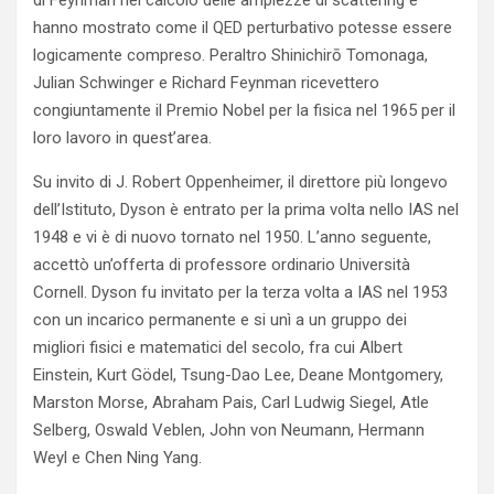
di Feynman nel calcolo delle ampiezze di scattering e
hanno mostrato come il QED perturbativo potesse essere
logicamente compreso. Peraltro Shinichirō Tomonaga,
Julian Schwinger e Richard Feynman ricevettero
congiuntamente il Premio Nobel per la fisica nel 1965 per il
loro lavoro in quest’area.
Su invito di J. Robert Oppenheimer, il direttore più longevo
dell’Istituto, Dyson è entrato per la prima volta nello IAS nel
1948 e vi è di nuovo tornato nel 1950. L’anno seguente,
accettò un’offerta di professore ordinario Università
Cornell. Dyson fu invitato per la terza volta a IAS nel 1953
con un incarico permanente e si unì a un gruppo dei
migliori fisici e matematici del secolo, fra cui Albert
Einstein, Kurt Gödel, Tsung-Dao Lee, Deane Montgomery,
Marston Morse, Abraham Pais, Carl Ludwig Siegel, Atle
Selberg, Oswald Veblen, John von Neumann, Hermann
Weyl e Chen Ning Yang.