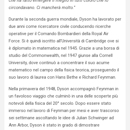
che ha fatto emergere il meglio in tutti coloro che lo
circondavano. Ci mancherà molto.
”
Durante la seconda guerra mondiale, Dyson ha lavorato per
due anni come ricercatore civile conducendo ricerche
operative per il Comando Bombardieri della Royal Air
Force. Si è quindi iscritto all’Università di Cambridge ove si
è diplomato in matematica nel 1945. Grazie a una borsa di
studio del Commonwealth, nel 1947 giunse alla Cornell
University, dove continuò a concentrare il suo acume
matematico nel campo della fisica teorica, proseguendo il
suo lavoro di laurea con Hans Bethe e Richard Feynman.
Nella primavera del 1948, Dyson accompagnò Feynman in
un favoloso viaggio che culminò in una delle scoperte più
notevoli della fisica del 20° secolo. Dopo essere stato
immerso nel lavoro di Feynman per mesi e aver trascorso
sei settimane ascoltando le idee di Julian Schwinger ad
Ann Arbor, Dyson è stato in grado di dimostrare