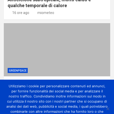
qualche temporale di calore
16 ore ago
miometeo
GREENPEACE
Come una potente lobby ha affossato le
Utilizziamo i cookie per personalizzare contenuti ed annunci,
riforme sui pesticidi
per fornire funzionalità dei social media e per analizzare il
1 giorno ago
miometeo
nostro traffico. Condividiamo inoltre informazioni sul modo in
cui utilizza il nostro sito con i nostri partner che si occupano di
analisi dei dati web, pubblicità e social media, i quali potrebbero
combinarle con altre informazioni che ha fornito loro o che