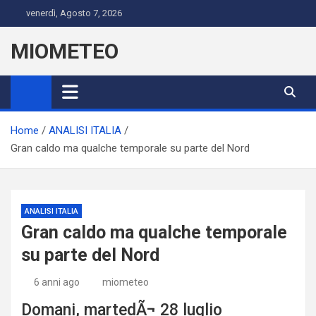
Skip
venerdì, Agosto 7, 2026
to
content
MIOMETEO
Home
ANALISI ITALIA
Gran caldo ma qualche temporale su parte del Nord
ANALISI ITALIA
Gran caldo ma qualche temporale
su parte del Nord
6 anni ago
miometeo
Domani, martedÃ¬ 28 luglio