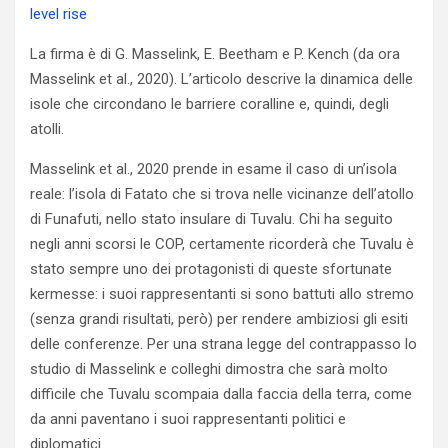
level rise
La firma è di G. Masselink, E. Beetham e P. Kench (da ora
Masselink et al., 2020). L’articolo descrive la dinamica delle
isole che circondano le barriere coralline e, quindi, degli
atolli.
Masselink et al., 2020 prende in esame il caso di un’isola
reale: l’isola di Fatato che si trova nelle vicinanze dell’atollo
di Funafuti, nello stato insulare di Tuvalu. Chi ha seguito
negli anni scorsi le COP, certamente ricorderà che Tuvalu è
stato sempre uno dei protagonisti di queste sfortunate
kermesse: i suoi rappresentanti si sono battuti allo stremo
(senza grandi risultati, però) per rendere ambiziosi gli esiti
delle conferenze. Per una strana legge del contrappasso lo
studio di Masselink e colleghi dimostra che sarà molto
difficile che Tuvalu scompaia dalla faccia della terra, come
da anni paventano i suoi rappresentanti politici e
diplomatici.