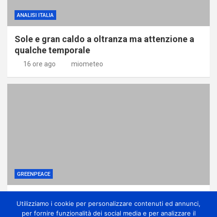
ANALISI ITALIA
Sole e gran caldo a oltranza ma attenzione a
qualche temporale
16 ore ago
miometeo
GREENPEACE
Perché gli alberi in città sono una difesa
Utilizziamo i cookie per personalizzare contenuti ed annunci,
contro la crisi climatica
per fornire funzionalità dei social media e per analizzare il