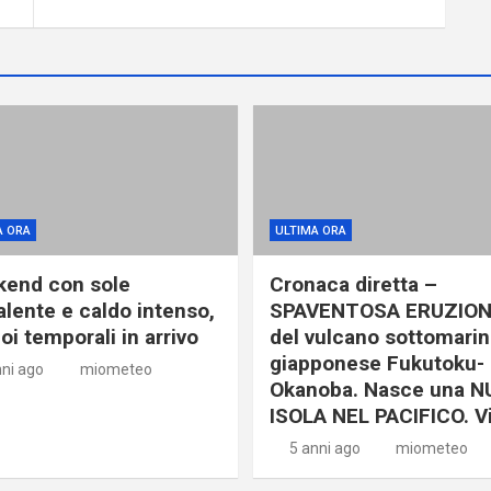
A ORA
ULTIMA ORA
end con sole
Cronaca diretta –
alente e caldo intenso,
SPAVENTOSA ERUZIO
oi temporali in arrivo
del vulcano sottomari
giapponese Fukutoku-
nni ago
miometeo
Okanoba. Nasce una 
ISOLA NEL PACIFICO. V
5 anni ago
miometeo