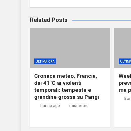
Related Posts
ULTIMA ORA
ULTIM
Cronaca meteo. Francia,
Week
dai 41°C ai violenti
prev
temporali: tempeste e
ma p
grandine grossa su Parigi
5 a
1 anno ago
miometeo