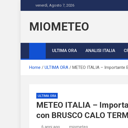
Skip
venerdì, Agosto 7, 2026
to
content
MIOMETEO
ULTIMA ORA
ANALISI ITALIA
C
Home
ULTIMA ORA
METEO ITALIA – Important
ULTIMA ORA
METEO ITALIA – Impor
con BRUSCO CALO TERM
6 anni ago
miometeo