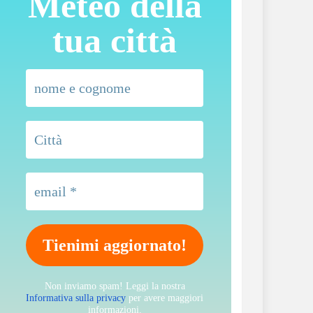
Meteo della
tua città
Non inviamo spam! Leggi la nostra
Informativa sulla privacy
per avere maggiori
informazioni.