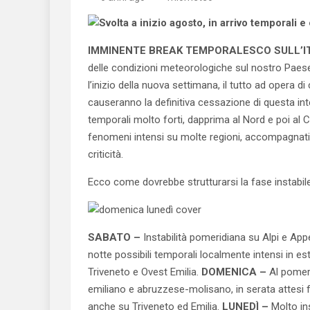
IMMINENTE BREAK TEMPORALESCO SULL’IT
delle condizioni meteorologiche sul nostro Paese
l’inizio della nuova settimana, il tutto ad opera di 
causeranno la definitiva cessazione di questa int
temporali molto forti, dapprima al Nord e poi al
fenomeni intensi su molte regioni, accompagnati da
criticità.
Ecco come dovrebbe strutturarsi la fase instabile
SABATO –
Instabilità pomeridiana su Alpi e Ap
notte possibili temporali localmente intensi in e
Triveneto e Ovest Emilia.
DOMENICA –
Al pomeri
emiliano e abruzzese-molisano, in serata attesi f
anche su Triveneto ed Emilia.
LUNEDÌ –
Molto ins