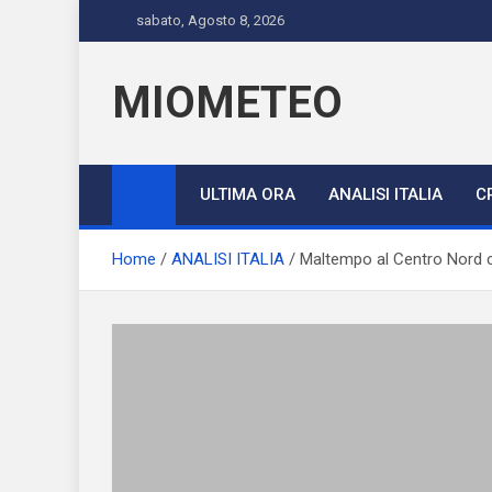
Skip
sabato, Agosto 8, 2026
to
content
MIOMETEO
ULTIMA ORA
ANALISI ITALIA
C
Home
ANALISI ITALIA
Maltempo al Centro Nord c