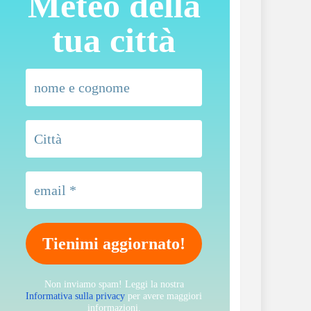
Meteo della
tua città
Non inviamo spam! Leggi la nostra
Informativa sulla privacy
per avere maggiori
informazioni.