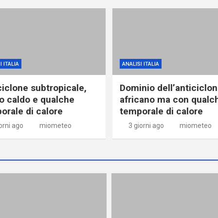
I ITALIA
ANALISI ITALIA
ciclone subtropicale,
Dominio dell’anticiclo
o caldo e qualche
africano ma con qualc
orale di calore
temporale di calore
orni ago
miometeo
3 giorni ago
miometeo