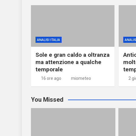
ANALISI ITALIA
ANALIS
Sole e gran caldo a oltranza
Anti
ma attenzione a qualche
molt
temporale
temp
16 ore ago
miometeo
2 gi
You Missed