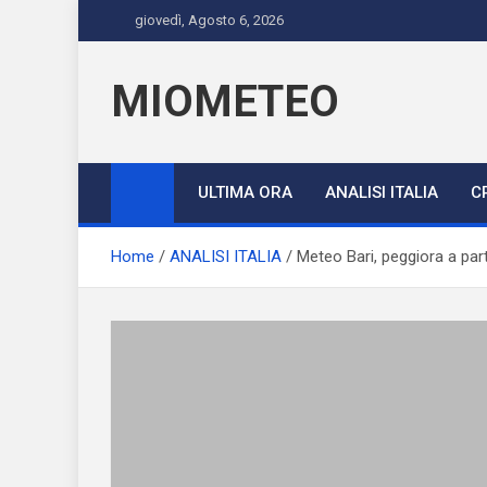
Skip
giovedì, Agosto 6, 2026
to
content
MIOMETEO
ULTIMA ORA
ANALISI ITALIA
C
Home
ANALISI ITALIA
Meteo Bari, peggiora a par