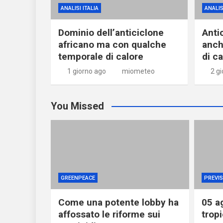
ANALISI ITALIA
ANALIS
Dominio dell’anticiclone
Anti
africano ma con qualche
anch
temporale di calore
di c
1 giorno ago
miometeo
2 gi
You Missed
GREENPEACE
PREVIS
Come una potente lobby ha
05 a
affossato le riforme sui
tropi