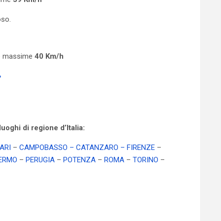
oso.
he massime
40 Km/h
»
oghi di regione d’Italia:
ARI
–
CAMPOBASSO
– CATANZARO
– FIRENZE
–
ERMO
–
PERUGIA
–
POTENZA
–
ROMA
–
TORINO
–