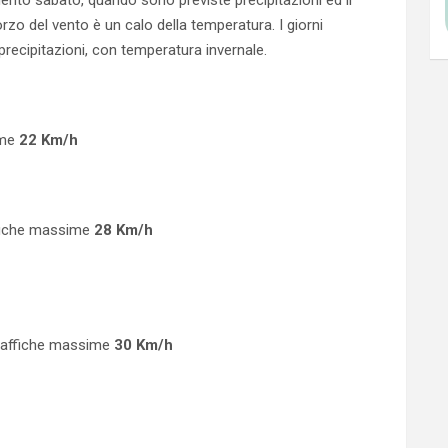
nto sabato, quando sono previste precipitazioni ed il
rzo del vento è un calo della temperatura. I giorni
 precipitazioni, con temperatura invernale.
ime
22 Km/h
ffiche massime
28 Km/h
 raffiche massime
30 Km/h