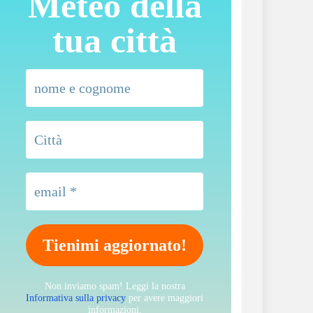
Meteo della
tua città
Non inviamo spam! Leggi la nostra
Informativa sulla privacy
per avere maggiori
informazioni.