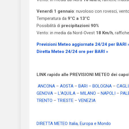
Venerdì 1 gennaio
: nuvoloso con rovesci, vent
Temperatura da
9°C a 13°C
Possibilità di
precipitazioni 90%
Vento: in media da Nord-Ovest
18 Km/h
, raffic
Previsioni Meteo aggiornate 24/24 per BARI 
Diretta Meteo 24/24 ore per BARI »
LINK rapido alle PREVISIONI METEO dei capolu
ANCONA
–
AOSTA
–
BARI
– BOLOGNA
–
CAGLI
GENOVA
–
L’AQUILA
–
MILANO
–
NAPOLI
–
PAL
TRENTO
–
TRIESTE
–
VENEZIA
DIRETTA METEO Italia, Europa e Mondo