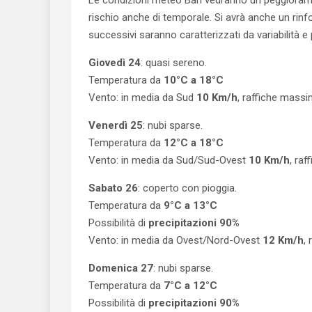
Le condizioni meteo Bari vedranno un peggiorame
rischio anche di temporale. Si avrà anche un rinfo
successivi saranno caratterizzati da variabilità e
Giovedì 24
: quasi sereno.
Temperatura da
10°C a 18°C
Vento: in media da Sud
10 Km/h
, raffiche mass
Venerdì 25
: nubi sparse.
Temperatura da
12°C a 18°C
Vento: in media da Sud/Sud-Ovest
10 Km/h
, ra
Sabato 26
: coperto con pioggia.
Temperatura da
9°C a 13°C
Possibilità di
precipitazioni 90%
Vento: in media da Ovest/Nord-Ovest
12 Km/h
,
Domenica 27
: nubi sparse.
Temperatura da
7°C a 12°C
Possibilità di
precipitazioni 90%