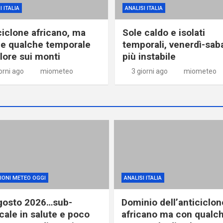
I ITALIA
ANALISI ITALIA
ciclone africano, ma
Sole caldo e isolati
e qualche temporale
temporali, venerdì-sab
alore sui monti
più instabile
orni ago
miometeo
3 giorni ago
miometeo
IONI METEO OGGI
ANALISI ITALIA
gosto 2026…sub-
Dominio dell’anticiclon
cale in salute e poco
africano ma con qualc