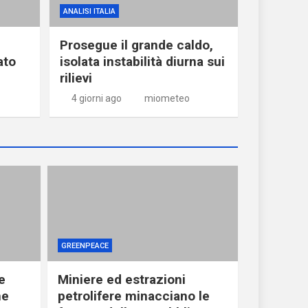
ANALISI ITALIA
Prosegue il grande caldo,
ato
isolata instabilità diurna sui
rilievi
4 giorni ago
miometeo
GREENPEACE
e
Miniere ed estrazioni
he
petrolifere minacciano le