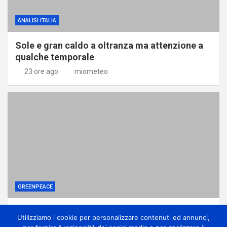
ANALISI ITALIA
Sole e gran caldo a oltranza ma attenzione a
qualche temporale
23 ore ago
miometeo
GREENPEACE
Perché gli alberi in città sono una difesa
Utilizziamo i cookie per personalizzare contenuti ed annunci,
contro la crisi climatica