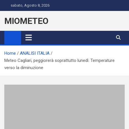
Skip
sabato, Agosto 8, 2026
to
content
MIOMETEO
Home
ANALISI ITALIA
Meteo Cagliari, peggiorerà soprattutto lunedì. Temperature
verso la diminuzione