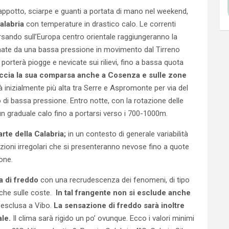
ppotto, sciarpe e guanti a portata di mano nel weekend,
Calabria
con temperature in drastico calo. Le correnti
sando sull’Europa centro orientale raggiungeranno la
iamate da una bassa pressione in movimento dal Tirreno
 porterà piogge e nevicate sui rilievi, fino a bassa quota
accia la sua comparsa anche a Cosenza e sulle zone
inizialmente più alta tra Serre e Aspromonte per via del
 di bassa pressione. Entro notte, con la rotazione delle
un graduale calo fino a portarsi verso i 700-1000m.
rte della Calabria;
in un contesto di generale variabilità
zioni irregolari che si presenteranno nevose fino a quote
ione.
ta di freddo
con una recrudescenza dei fenomeni, di tipo
che sulle coste.
In tal frangente non si esclude anche
 esclusa a Vibo.
La sensazione di freddo sarà inoltre
ale.
Il clima sarà rigido un po’ ovunque. Ecco i valori minimi