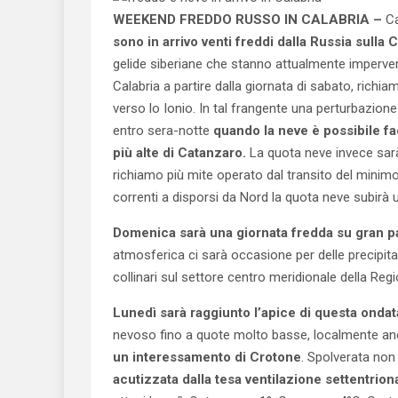
WEEKEND FREDDO RUSSO IN CALABRIA –
Ca
sono in arrivo venti freddi dalla Russia sulla 
gelide siberiane che stanno attualmente imperver
Calabria a partire dalla giornata di sabato, rich
verso lo Ionio. In tal frangente una perturbazione
entro sera-notte
quando la neve è possibile f
più alte di Catanzaro.
La quota neve invece sarà 
richiamo più mite operato dal transito del minimo
correnti a disporsi da Nord la quota neve subirà 
Domenica sarà una giornata fredda su gran pa
atmosferica ci sarà occasione per delle precipita
collinari sul settore centro meridionale della Reg
Lunedì sarà raggiunto l’apice di questa onda
nevoso fino a quote molto basse, localmente an
un interessamento di Crotone
. Spolverata non
acutizzata dalla tesa ventilazione settentrion