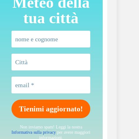
Meteo della
tua città
Non inviamo spam! Leggi la nostra
Informativa sulla privacy
per avere maggiori
informazioni.