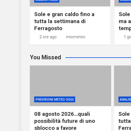
Sole e gran caldo fino a
Sole
tutta la settimana di
ma a
Ferragosto
temp
2 ore ago
miometeo
1 g
You Missed
PREVISIONI METEO OGGI
ANALISI
08 agosto 2026…quali
Sole 
possibilità future di uno
tutta
sblocco a favore
Ferr