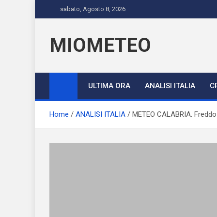
Skip
sabato, Agosto 8, 2026
to
content
MIOMETEO
ULTIMA ORA
ANALISI ITALIA
C
Home
ANALISI ITALIA
METEO CALABRIA. Freddo d