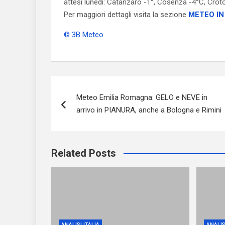
attesi lunedì: Catanzaro -1°, Cosenza -4°C, Croton
Per maggiori dettagli visita la sezione
METEO IN
© 3B Meteo
Navigazione
Meteo Emilia Romagna: GELO e NEVE in
articoli
arrivo in PIANURA, anche a Bologna e Rimini
Related Posts
ANALISI ITALIA
ANALIS