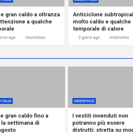
 e gran caldo a oltranza
Anticiclone subtropica
ttenzione a qualche
molto caldo e qualche
orale
temporale di calore
iorno ago
miometeo
2 giorni ago
miometeo
 ITALIA
GREENPEACE
e gran caldo fino a
I vestiti invenduti non
 la settimana di
potranno più essere
agosto
distrutti: stretta su mo