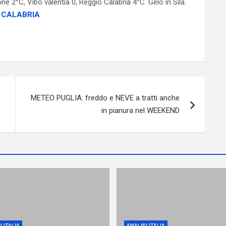
e 2°C, Vibo valentia 0, Reggio Calabria 4°C. Gelo in Sila.
 CALABRIA
METEO PUGLIA: freddo e NEVE a tratti anche
in pianura nel WEEKEND
I ITALIA
ANALISI ITALIA