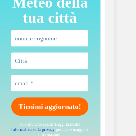
Meteo della
tua città
Non inviamo spam! Leggi la nostra
Informativa sulla privacy
per avere maggiori
informazioni.