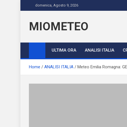
Skip
domenica, Agosto 9, 2026
to
content
MIOMETEO
ULTIMA ORA
ANALISI ITALIA
C
Home
ANALISI ITALIA
Meteo Emilia Romagna: GEL