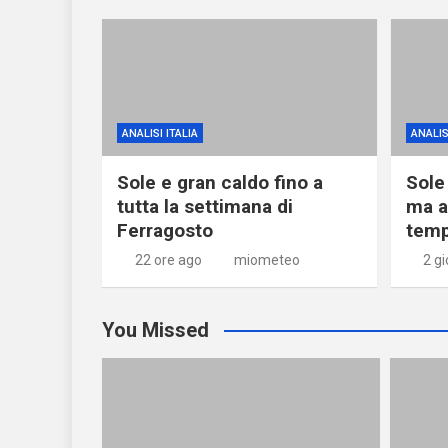
ANALISI ITALIA
ANALIS
Sole e gran caldo fino a
Sole
tutta la settimana di
ma a
Ferragosto
temp
22 ore ago
miometeo
2 gi
You Missed