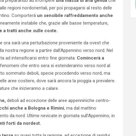
 sta preparando ad irrompere
una massa di aria gelida
che
alle regioni nordorientali, per poi propagarsi al resto delle
entino. Comporterà
un sensibile raffreddamento anche
eamente instabile che, grazie alle basse temperature,
e a tratti anche sulle coste.
lche ora sarà una perturbazione proveniente da ovest che
la nostra regione a partire dall’Appennino verso nord. Nel
ata ad intensificarsi entro fine giornata.
Comincerà a
 fenomeni che entro sera si estenderanno verso nord al
i tutto sommato deboli, specie procedendo verso nord, ma
lle aree costiere, dove sarà ancora la pioggia a prevalere.
ture che inizieranno a calare.
ne,
deboli ad eccezione delle aree appenniniche centro-
cchi anche a Bologna e Rimini
, ma dal mattino
to da nord. Ultime nevicate in giornata sull’Appennino, in
i forti da nordest.
e tersa
su quasi tutta la regione, ad eccezione di residui