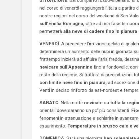
SITUAZIONE
. Dal comparto russo-siberiano si
nel corso di venerdì raggiungerà l’Italia a partire d
nostre regioni nel corso del weekend di San Val
sull’Emilia Romagna,
oltre ad una fase temporan
permetterà
alla neve di cadere fino in pianura 
VENERDÌ
. A precedere l’irruzione gelida di qua
determinerà un aumento delle nubi in giornata sul
frattempo inizierà ad affluire l’aria fredda, destin
nevicare sull’Appennino
fino a fondovalle, con
resto della regione. Si tratterà di precipitazion
con limite neve fino in pianura,
ad eccezione de
Venti in deciso rinforzo da est-nordest e tempera
SABATO.
Nella notte
nevicate su tutta la regio
orientali dove saranno un po’ più consistenti.
Fio
fenomeni in attenuazione e schiarite in avanzamen
esaurimento.
Temperature in brusco calo e vent
DOMENICA
. Sarà una giornata
ben soleggiata 