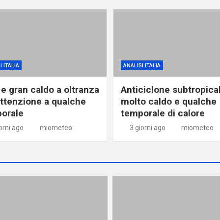
I ITALIA
ANALISI ITALIA
 e gran caldo a oltranza
Anticiclone subtropica
ttenzione a qualche
molto caldo e qualche
orale
temporale di calore
orni ago
miometeo
3 giorni ago
miometeo