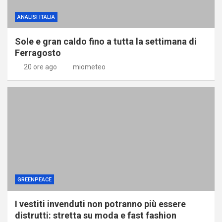
ANALISI ITALIA
Sole e gran caldo fino a tutta la settimana di
Ferragosto
20 ore ago
miometeo
GREENPEACE
I vestiti invenduti non potranno più essere
distrutti: stretta su moda e fast fashion