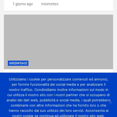
1 giorno ago
miometeo
GREENPEACE
Ponte sullo Stretto, associazioni: no
Utilizziamo i cookie per personalizzare contenuti ed annunci,
all’ennesima accelerazione senza dati certi
per fornire funzionalità dei social media e per analizzare il
1 giorno ago
miometeo
nostro traffico. Condividiamo inoltre informazioni sul modo in
cui utilizza il nostro sito con i nostri partner che si occupano di
analisi dei dati web, pubblicità e social media, i quali potrebbero
combinarle con altre informazioni che ha fornito loro o che
hanno raccolto dal suo utilizzo dei loro servizi. Acconsenta ai
nostri cookie se continua ad utilizzare il nostro sito web.