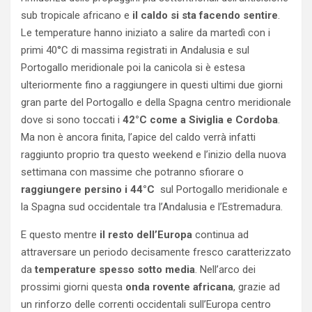
sub tropicale africano e
il caldo si sta facendo sentire
.
Le temperature hanno iniziato a salire da martedì con i
primi 40°C di massima registrati in Andalusia e sul
Portogallo meridionale poi la canicola si è estesa
ulteriormente fino a raggiungere in questi ultimi due giorni
gran parte del Portogallo e della Spagna centro meridionale
dove si sono toccati i
42°C come a Siviglia e Cordoba
.
Ma non è ancora finita, l’apice del caldo verrà infatti
raggiunto proprio tra questo weekend e l’inizio della nuova
settimana con massime che potranno sfiorare o
raggiungere persino i 44°C
sul Portogallo meridionale e
la Spagna sud occidentale tra l’Andalusia e l’Estremadura.
E questo mentre
il resto dell’Europa
continua ad
attraversare un periodo decisamente fresco caratterizzato
da
temperature spesso sotto media
. Nell’arco dei
prossimi giorni questa
onda rovente africana
, grazie ad
un rinforzo delle correnti occidentali sull’Europa centro