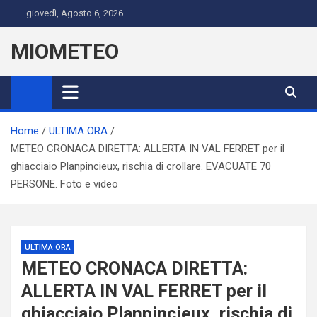
Skip
giovedì, Agosto 6, 2026
to
content
MIOMETEO
Home
ULTIMA ORA
METEO CRONACA DIRETTA: ALLERTA IN VAL FERRET per il
ghiacciaio Planpincieux, rischia di crollare. EVACUATE 70
PERSONE. Foto e video
ULTIMA ORA
METEO CRONACA DIRETTA:
ALLERTA IN VAL FERRET per il
ghiacciaio Planpincieux, rischia di