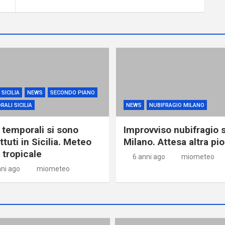
SICILIA
NEWS
SECONDO PIANO
ALI SICILIA
NEWS
NUBIFRAGIO MILANO
i temporali si sono
Improvviso nubifragio 
tuti in Sicilia. Meteo
Milano. Attesa altra pi
 tropicale
6 anni ago
miometeo
nni ago
miometeo