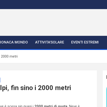
RONACA MONDO
ATTIVITA’SOLARE
EVENTI ESTREMI
i 2000 metri
pi, fin sino i 2000 metri
eve è scesa sin quasi i
2000 metri di quota
. Neve è