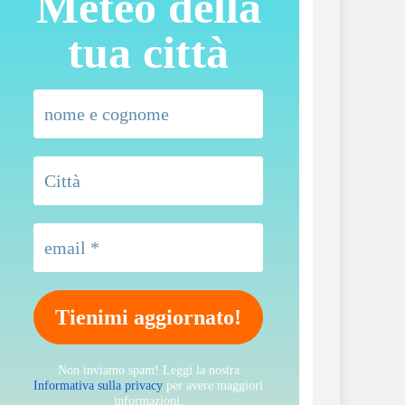
Meteo della
tua città
Non inviamo spam! Leggi la nostra
Informativa sulla privacy
per avere maggiori
informazioni.