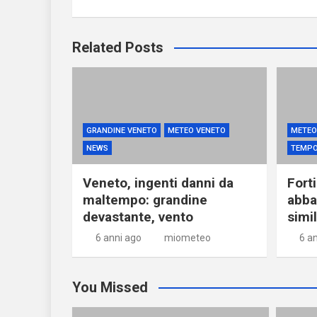
Related Posts
GRANDINE VENETO
METEO VENETO
METEO 
NEWS
TEMPOR
Veneto, ingenti danni da
Fort
maltempo: grandine
abbat
devastante, vento
simil
6 anni ago
miometeo
6 a
You Missed