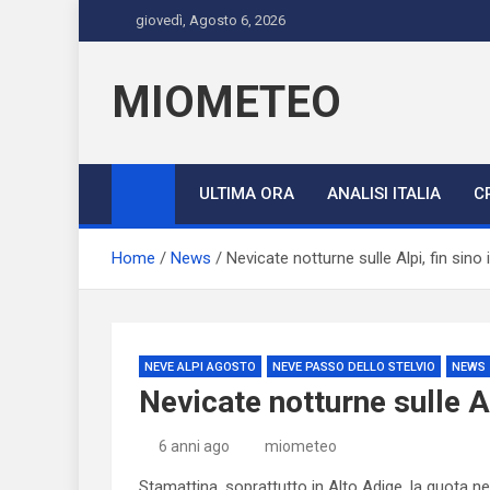
Skip
giovedì, Agosto 6, 2026
to
content
MIOMETEO
ULTIMA ORA
ANALISI ITALIA
C
Home
News
Nevicate notturne sulle Alpi, fin sino 
NEVE ALPI AGOSTO
NEVE PASSO DELLO STELVIO
NEWS
Nevicate notturne sulle Al
6 anni ago
miometeo
Stamattina, soprattutto in Alto Adige, la quota n