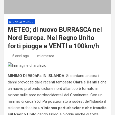
CRONACA MONDO
METEO; di nuovo BURRASCA nel
Nord Europa. Nel Regno Unito
forti piogge e VENTI a 100km/h
6 anni ago
miometeo
MINIMO DI 950hPa IN ISLANDA
. Si contano ancora i
danni provocati dalle recenti tempeste
Ciara
e
Dennis
che
un nuovo profondo ciclone nord atlantico è tornato in
azione sulle aree nordoccidentali del Continente. Con un
minimo di circa 950hPa posizionato a sudest dell’Islanda il
ciclone orchestra
un’intensa perturbazione che transita
sul Regno Unito
dando luogo a piogge anche di forte