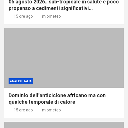
05 agosto 2026…sub-tropicale in salute e poco
propenso a cedimenti significativi…
15 ore ago
miometeo
ANALISI ITALIA
Dominio dell’anticiclone africano ma con
qualche temporale di calore
15 ore ago
miometeo