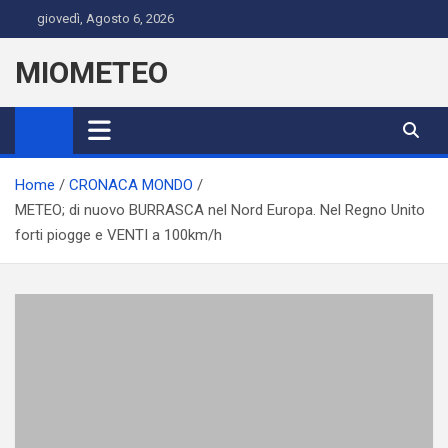
Skip
giovedì, Agosto 6, 2026
to
content
MIOMETEO
Home
CRONACA MONDO
METEO; di nuovo BURRASCA nel Nord Europa. Nel Regno Unito
forti piogge e VENTI a 100km/h