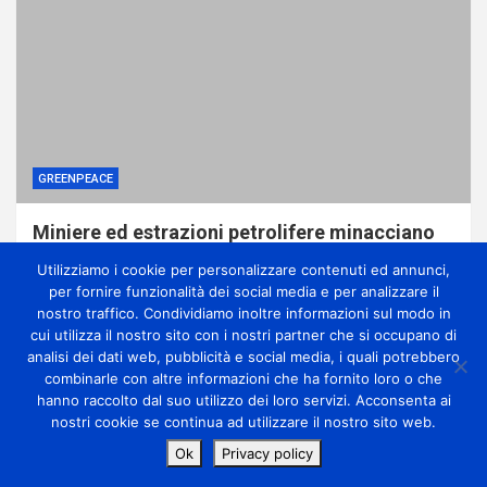
GREENPEACE
Miniere ed estrazioni petrolifere minacciano
le foreste della Repubblica Democratica del
Utilizziamo i cookie per personalizzare contenuti ed annunci,
Congo, svela report di Greenpeace
per fornire funzionalità dei social media e per analizzare il
1 giorno ago
miometeo
nostro traffico. Condividiamo inoltre informazioni sul modo in
cui utilizza il nostro sito con i nostri partner che si occupano di
analisi dei dati web, pubblicità e social media, i quali potrebbero
combinarle con altre informazioni che ha fornito loro o che
hanno raccolto dal suo utilizzo dei loro servizi. Acconsenta ai
nostri cookie se continua ad utilizzare il nostro sito web.
Copyright Miometeo © All rights reserved | Theme by
Ok
Privacy policy
MantraBrain