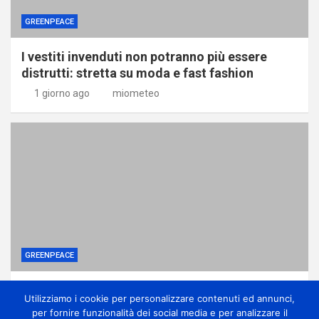
GREENPEACE
I vestiti invenduti non potranno più essere
distrutti: stretta su moda e fast fashion
1 giorno ago
miometeo
GREENPEACE
Ponte sullo Stretto, associazioni: no
Utilizziamo i cookie per personalizzare contenuti ed annunci,
all’ennesima accelerazione senza dati certi
per fornire funzionalità dei social media e per analizzare il