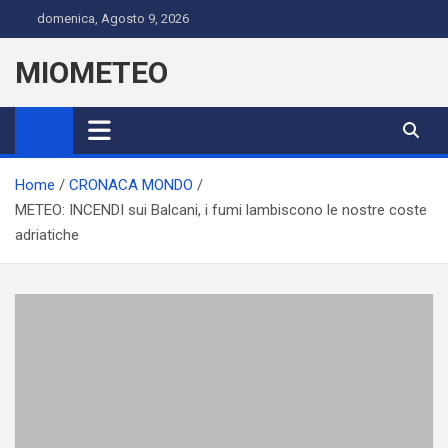
Skip
domenica, Agosto 9, 2026
to
content
MIOMETEO
Home
CRONACA MONDO
METEO: INCENDI sui Balcani, i fumi lambiscono le nostre coste
adriatiche