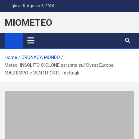
Skip
giovedì, Agosto 6, 2026
to
content
MIOMETEO
Home
CRONACA MONDO
Meteo. INSOLITO CICLONE persiste sull’Ovest Europa.
MALTEMPO e VENTI FORTI. I dettagli