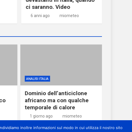
ci saranno. Video
6 anni ago
miometeo
ANALISI ITALIA
Dominio dell’anticiclone
oco
africano ma con qualche
temporale di calore
1 giorno ago
miometeo
dividiamo inoltre informazioni sul modo in cui utilizza il nostro sito