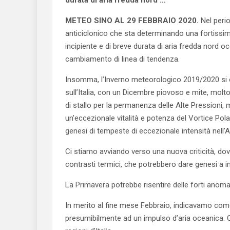
durata di aria fredda nord …
METEO SINO AL 29 FEBBRAIO 2020.
Nel perio
anticiclonico che sta determinando una fortissima
incipiente e di breve durata di aria fredda nord
cambiamento di linea di tendenza.
Insomma, l’Inverno meteorologico 2019/2020 si 
sull’Italia, con un Dicembre piovoso e mite, mol
di stallo per la permanenza delle Alte Pressioni,
un’eccezionale vitalità e potenza del Vortice Pol
genesi di tempeste di eccezionale intensità nell’A
Ci stiamo avviando verso una nuova criticità, d
contrasti termici, che potrebbero dare genesi a 
La Primavera potrebbe risentire delle forti anomal
In merito al fine mese Febbraio, indicavamo com
presumibilmente ad un impulso d’aria oceanica. 