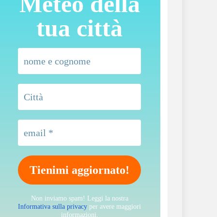
Meteo della
tua città
Non inviamo spam! Leggi la nostra
Informativa sulla privacy
per avere maggiori
informazioni.