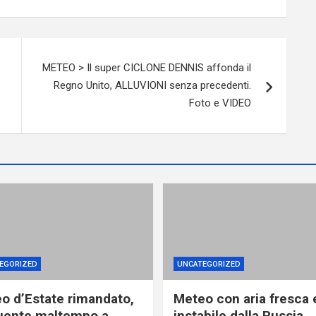
METEO > Il super CICLONE DENNIS affonda il
Regno Unito, ALLUVIONI senza precedenti.
Foto e VIDEO
EGORIZED
UNCATEGORIZED
o d’Estate rimandato,
Meteo con aria fresca 
uente maltempo a
instabile dalla Russia