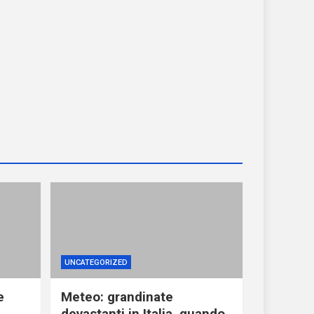
UNCATEGORIZED
e
Meteo: grandinate
devastanti in Italia, quando