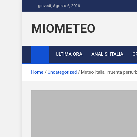
Skip
giovedì, Agosto 6, 2026
to
content
MIOMETEO
ULTIMA ORA
ANALISI ITALIA
C
Home
Uncategorized
Meteo Italia, irruenta pertur