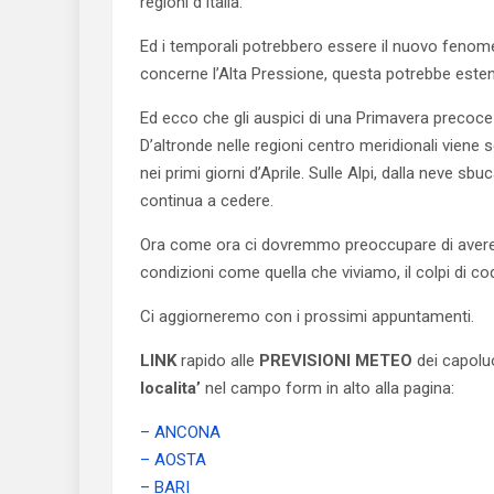
regioni d’Italia.
Ed i temporali potrebbero essere il nuovo fenom
concerne l’Alta Pressione, questa potrebbe estend
Ed ecco che gli auspici di una Primavera precoce
D’altronde nelle regioni centro meridionali viene 
nei primi giorni d’Aprile. Sulle Alpi, dalla neve sbu
continua a cedere.
Ora come ora ci dovremmo preoccupare di avere le
condizioni come quella che viviamo, il colpi di co
Ci aggiorneremo con i prossimi appuntamenti.
LINK
rapido alle
PREVISIONI METEO
dei capoluo
localita’
nel campo form in alto alla pagina:
– ANCONA
– AOSTA
– BARI