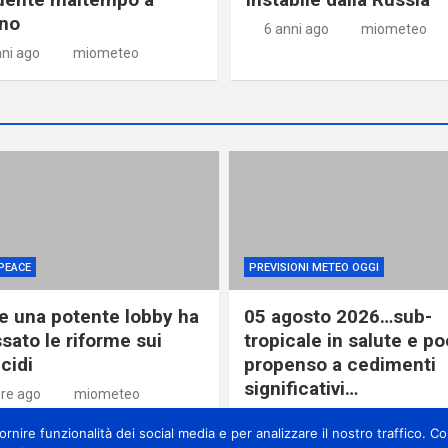
no
6 anni ago
miometeo
nni ago
miometeo
PEACE
PREVISIONI METEO OGGI
 una potente lobby ha
05 agosto 2026…sub-
sato le riforme sui
tropicale in salute e p
cidi
propenso a cedimenti
significativi…
ore ago
miometeo
1 giorno ago
miometeo
nire funzionalità dei social media e per analizzare il nostro traffico. Con