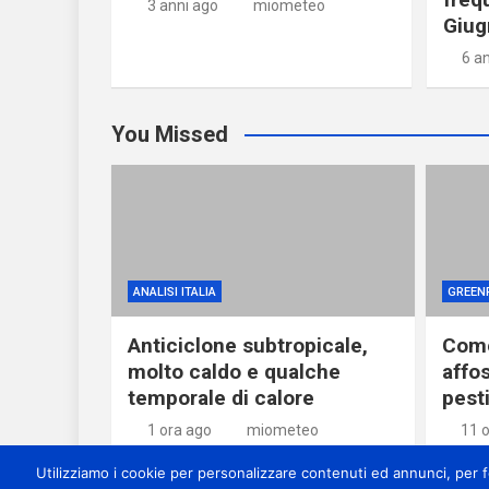
3 anni ago
miometeo
Giug
6 a
You Missed
ANALISI ITALIA
GREEN
Anticiclone subtropicale,
Come
molto caldo e qualche
affos
temporale di calore
pesti
1 ora ago
miometeo
11 
Utilizziamo i cookie per personalizzare contenuti ed annunci, per for