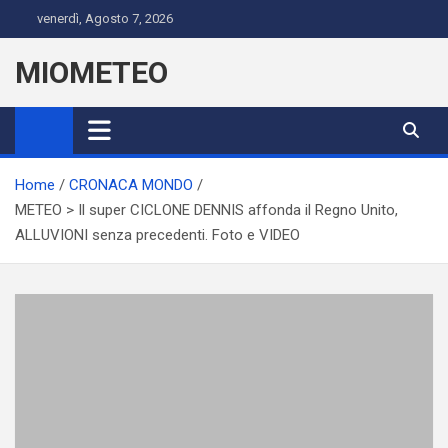
Skip
venerdì, Agosto 7, 2026
to
content
MIOMETEO
Home
CRONACA MONDO
METEO > Il super CICLONE DENNIS affonda il Regno Unito,
ALLUVIONI senza precedenti. Foto e VIDEO