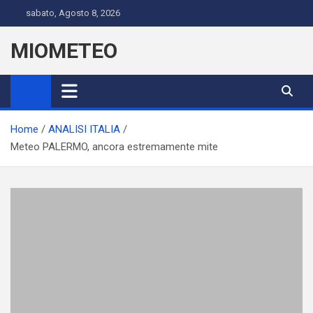
Skip
sabato, Agosto 8, 2026
to
content
MIOMETEO
Home
ANALISI ITALIA
Meteo PALERMO, ancora estremamente mite