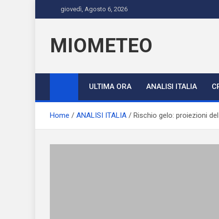
Skip
giovedì, Agosto 6, 2026
to
content
MIOMETEO
ULTIMA ORA
ANALISI ITALIA
C
Home
ANALISI ITALIA
Rischio gelo: proiezioni d