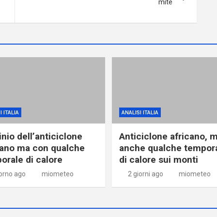
mite
I ITALIA
ANALISI ITALIA
nio dell’anticiclone
Anticiclone africano, 
cano ma con qualche
anche qualche tempor
orale di calore
di calore sui monti
iorno ago
miometeo
2 giorni ago
miometeo