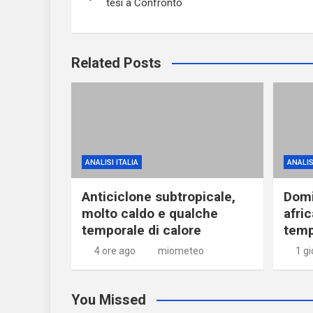
tesi a Confronto
Related Posts
ANALISI ITALIA
ANALIS
Anticiclone subtropicale,
Domi
molto caldo e qualche
afri
temporale di calore
temp
4 ore ago
miometeo
1 g
You Missed