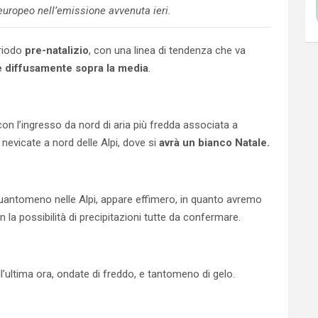
uropeo nell’emissione avvenuta ieri.
eriodo
pre-natalizio
, con una linea di tendenza che va
 diffusamente sopra la media
.
 con l’ingresso da nord di aria più fredda associata a
evicate a nord delle Alpi, dove si
avrà un bianco Natale.
 quantomeno nelle Alpi, appare effimero, in quanto avremo
 la possibilità di precipitazioni tutte da confermare.
ll’ultima ora, ondate di freddo, e tantomeno di gelo.