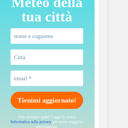
Meteo della
tua città
Non inviamo spam! Leggi la nostra
Informativa sulla privacy
per avere maggiori
informazioni.