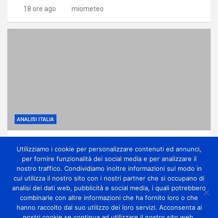
18 ore ago
miometeo
ANALISI ITALIA
Anticiclone subtropicale, molto caldo e
Utilizziamo i cookie per personalizzare contenuti ed annunci,
qualche temporale di calore
per fornire funzionalità dei social media e per analizzare il
1 giorno ago
miometeo
nostro traffico. Condividiamo inoltre informazioni sul modo in
cui utilizza il nostro sito con i nostri partner che si occupano di
analisi dei dati web, pubblicità e social media, i quali potrebbero
combinarle con altre informazioni che ha fornito loro o che
hanno raccolto dal suo utilizzo dei loro servizi. Acconsenta ai
nostri cookie se continua ad utilizzare il nostro sito web.