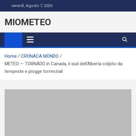
Skip
venerdì, Agosto 7, 2026
to
content
MIOMETEO
Home
CRONACA MONDO
METEO — TORNADO in Canada, il sud dell’Alberta colpito da
tempeste e piogge torrenziali