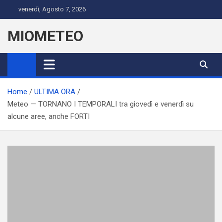
Skip
venerdì, Agosto 7, 2026
to
content
MIOMETEO
Home
ULTIMA ORA
Meteo — TORNANO I TEMPORALI tra giovedì e venerdì su
alcune aree, anche FORTI