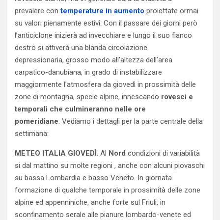
prevalere con
temperature in aumento
proiettate ormai
su valori pienamente estivi. Con il passare dei giorni però
l’anticiclone inizierà ad invecchiare e lungo il suo fianco
destro si attiverà una blanda circolazione
depressionaria, grosso modo all’altezza dell’area
carpatico-danubiana, in grado di instabilizzare
maggiormente l’atmosfera da giovedì in prossimità delle
zone di montagna, specie alpine, innescando
rovesci e
temporali che culmineranno nelle ore
pomeridiane
. Vediamo i dettagli per la parte centrale della
settimana:
METEO ITALIA GIOVEDÌ
. Al
Nord
condizioni di variabilità
si dal mattino su molte regioni , anche con alcuni piovaschi
su bassa Lombardia e basso Veneto. In giornata
formazione di qualche temporale in prossimità delle zone
alpine ed appenniniche, anche forte sul Friuli, in
sconfinamento serale alle pianure lombardo-venete ed