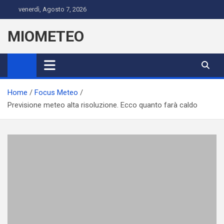
Skip
venerdì, Agosto 7, 2026
to
content
MIOMETEO
Home
Focus Meteo
Previsione meteo alta risoluzione. Ecco quanto farà caldo