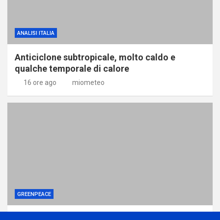
ANALISI ITALIA
Anticiclone subtropicale, molto caldo e
qualche temporale di calore
16 ore ago
miometeo
GREENPEACE
Come una potente lobby ha affossato le