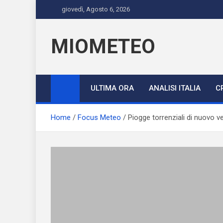
Skip
giovedì, Agosto 6, 2026
to
content
MIOMETEO
ULTIMA ORA
ANALISI ITALIA
C
Home
Focus Meteo
Piogge torrenziali di nuovo ve