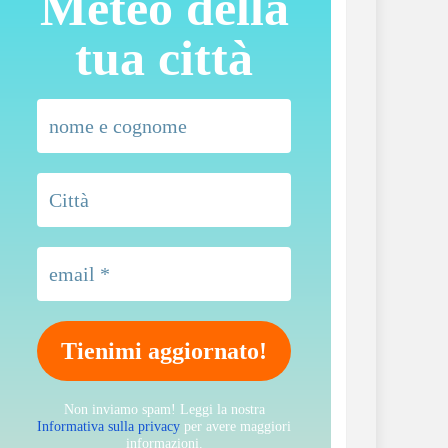
Meteo della
tua città
Non inviamo spam! Leggi la nostra
Informativa sulla privacy
per avere maggiori
informazioni.