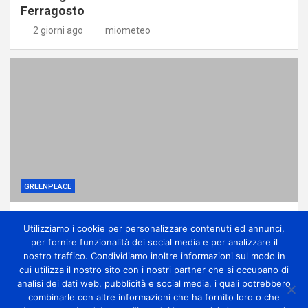
Ferragosto
2 giorni ago
miometeo
GREENPEACE
I vestiti invenduti non potranno più essere
Utilizziamo i cookie per personalizzare contenuti ed annunci,
distrutti: stretta su moda e fast fashion
per fornire funzionalità dei social media e per analizzare il
2 giorni ago
miometeo
nostro traffico. Condividiamo inoltre informazioni sul modo in
cui utilizza il nostro sito con i nostri partner che si occupano di
analisi dei dati web, pubblicità e social media, i quali potrebbero
combinarle con altre informazioni che ha fornito loro o che