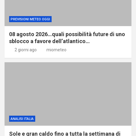
PREVISIONI METEO OGGI
08 agosto 2026…quali possibilità future di uno
sblocco a favore dell’atlantico…
2 giorni ago
miometeo
ANALISI ITALIA
Sole e gran caldo fino a tutta la settimana di