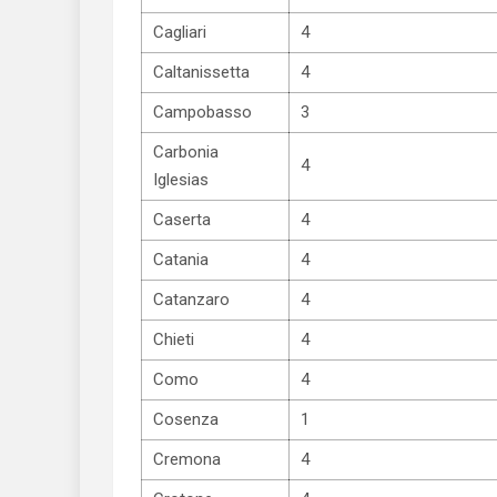
Cagliari
4
Caltanissetta
4
Campobasso
3
Carbonia
4
Iglesias
Caserta
4
Catania
4
Catanzaro
4
Chieti
4
Como
4
Cosenza
1
Cremona
4