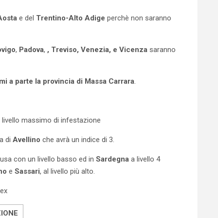
Aosta
e del
Trentino-Alto Adige
perchè non saranno
vigo
,
Padova
,
, Treviso, Venezia, e Vicenza
saranno
mi a parte la provincia di Massa Carrara
.
n livello massimo di infestazione
a di
Avellino
che avrà un indice di 3.
usa con un livello basso ed in
Sardegna
a livello 4
ano
e
Sassari
, al livello più alto.
mex
ZIONE