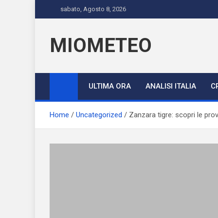
Skip
sabato, Agosto 8, 2026
to
content
MIOMETEO
ULTIMA ORA
ANALISI ITALIA
C
Home
Uncategorized
Zanzara tigre: scopri le pro