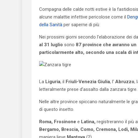
Compagna delle calde notti estive è la fastidios
alcune malattie infettive pericolose come il
Den
della Sanità
per saperne di più
Nei prossimi giorni secondo l’elaborazione dei da
al 31 luglio
sono
87 province che avranno un g
particolarmente alto, secondo una scala di in
La
Liguria
, il
Friuli-Venezia Giulia
, l’
Abruzzo
, 
letteralmente prese d’assalto dalla zanzara tigre.
Nelle altre province spiccano naturalmente le gran
di questo insetto.
Roma, Frosinone
e
Latina,
registreranno il più a
Bergamo, Brescia, Como, Cremona, Lodi, Mil
maniera lieve
Mantova
(2).