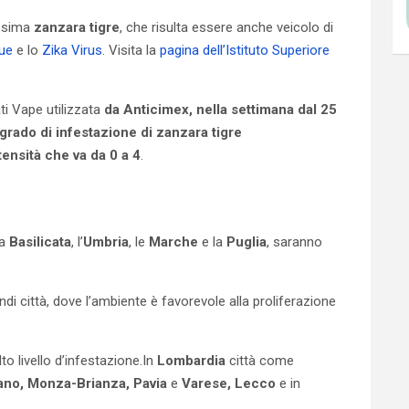
issima
zanzara tigre
, che risulta essere anche veicolo di
gue
e lo
Zika Virus
. Visita la
pagina dell’Istituto Superiore
ti Vape utilizzata
da
Anticimex, nella settimana dal 25
rado di infestazione di zanzara tigre
tensità che va da 0 a 4
.
la
Basilicata
, l’
Umbria
, le
Marche
e la
Puglia
, saranno
di città, dove l’ambiente è favorevole alla proliferazione
lto livello d’infestazione.In
Lombardia
città come
ano, Monza-Brianza, Pavia
e
Varese, Lecco
e in