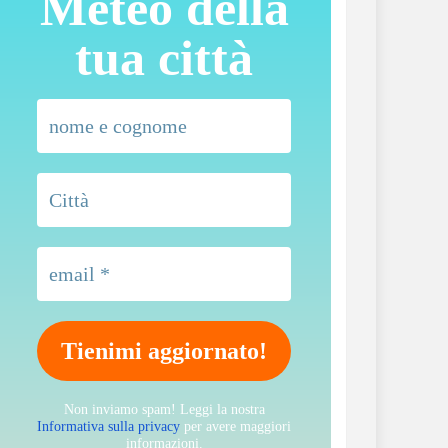
Meteo della
tua città
Non inviamo spam! Leggi la nostra
Informativa sulla privacy
per avere maggiori
informazioni.