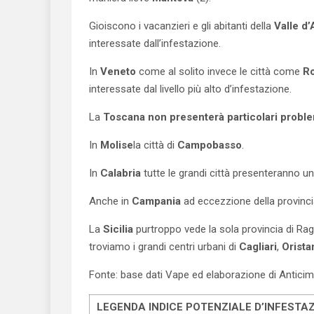
Gioiscono i vacanzieri e gli abitanti della
Valle d’
interessate dall’infestazione.
In
Veneto
come al solito invece le città come
Ro
interessate dal livello più alto d’infestazione.
La
Toscana
non presenterà particolari proble
In
Molise
la città di
Campobasso
.
In
Calabria
tutte le grandi città presenteranno u
Anche in
Campania
ad eccezzione della provinci
La
Sicilia
purtroppo vede la sola provincia di Rag
troviamo i grandi centri urbani di
Cagliari
,
Orist
Fonte: base dati Vape ed elaborazione di Antici
LEGENDA INDICE POTENZIALE D’INFESTA