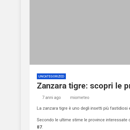
UNCATEGORIZED
Zanzara tigre: scopri le p
7 anni ago
miometeo
La zanzara tigre è uno degli insetti più fastidiosi 
Secondo le ultime stime le province interessate da
87
.