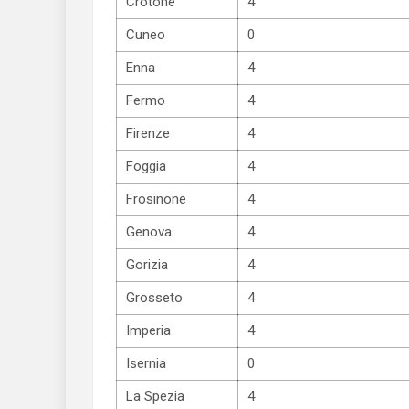
Crotone
4
Cuneo
0
Enna
4
Fermo
4
Firenze
4
Foggia
4
Frosinone
4
Genova
4
Gorizia
4
Grosseto
4
Imperia
4
Isernia
0
La Spezia
4