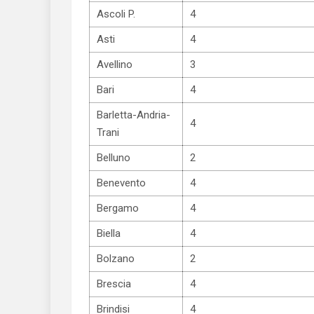
Ascoli P.
4
Asti
4
Avellino
3
Bari
4
Barletta-Andria-
4
Trani
Belluno
2
Benevento
4
Bergamo
4
Biella
4
Bolzano
2
Brescia
4
Brindisi
4