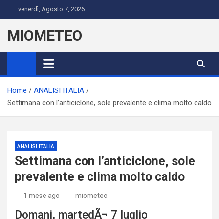
Skip
venerdì, Agosto 7, 2026
to
content
MIOMETEO
Home
ANALISI ITALIA
Settimana con l’anticiclone, sole prevalente e clima molto caldo
ANALISI ITALIA
Settimana con l’anticiclone, sole
prevalente e clima molto caldo
1 mese ago
miometeo
Domani, martedÃ¬ 7 luglio