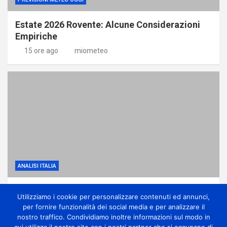
Estate 2026 Rovente: Alcune Considerazioni
Empiriche
15 ore ago
miometeo
ANALISI ITALIA
Anticiclone subtropicale, molto caldo e
Utilizziamo i cookie per personalizzare contenuti ed annunci,
qualche temporale di calore
per fornire funzionalità dei social media e per analizzare il
1 giorno ago
miometeo
nostro traffico. Condividiamo inoltre informazioni sul modo in