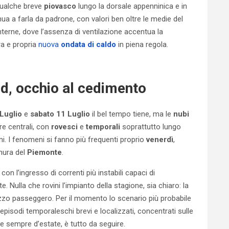
 qualche breve
piovasco
lungo la dorsale appenninica e in
inua a farla da padrone, con valori ben oltre le medie del
interne, dove l’assenza di ventilazione accentua la
ra e propria
nuova
ondata di caldo
in piena regola.
nd, occhio al cedimento
Luglio
e
sabato 11 Luglio
il bel tempo tiene, ma le
nubi
e centrali, con
rovesci
e
temporali
soprattutto lungo
ini. I fenomeni si fanno più frequenti proprio
venerdì
,
anura del
Piemonte
.
, con l’ingresso di correnti più instabili capaci di
 Nulla che rovini l’impianto della stagione, sia chiaro: la
zo passeggero. Per il momento lo scenario più probabile
pisodi temporaleschi brevi e localizzati, concentrati sulle
e sempre d’estate, è tutto da seguire.