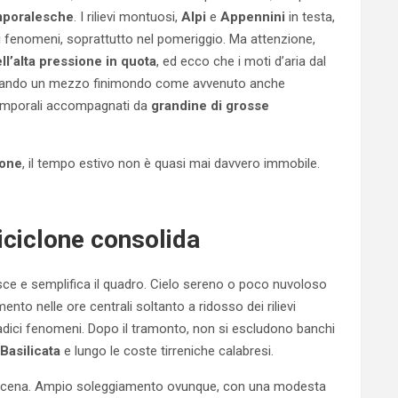
mporalesche
. I rilievi montuosi,
Alpi
e
Appennini
in testa,
ti fenomeni, soprattutto nel pomeriggio. Ma attenzione,
ll’alta pressione in quota
, ed ecco che i moti d’aria dal
atenando un mezzo finimondo come avvenuto anche
temporali accompagnati da
grandine di grosse
ione
, il tempo estivo non è quasi mai davvero immobile.
ticiclone consolida
isce e semplifica il quadro. Cielo sereno o poco nuvoloso
nto nelle ore centrali soltanto a ridosso dei rilievi
adici fenomeni. Dopo il tramonto, non si escludono banchi
Basilicata
e lungo le coste tirreniche calabresi.
la scena. Ampio soleggiamento ovunque, con una modesta