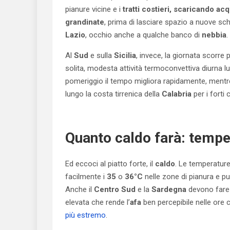
pianure vicine e i
tratti costieri, scaricando acq
grandinate
, prima di lasciare spazio a nuove sch
Lazio
, occhio anche a qualche banco di
nebbia
.
Al
Sud
e sulla
Sicilia
, invece, la giornata scorre
solita, modesta attività termoconvettiva diurna lun
pomeriggio il tempo migliora rapidamente, men
lungo la costa tirrenica della
Calabria
per i forti
Quanto caldo farà: temper
Ed eccoci al piatto forte, il
caldo
. Le temperature
facilmente i
35
o
36°C
nelle zone di pianura e p
Anche il
Centro Sud
e la
Sardegna
devono fare 
elevata che rende l’
afa
ben percepibile nelle ore cen
più estremo
.