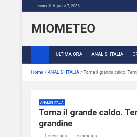
Skip
venerdì, Agosto 7, 2026
to
content
MIOMETEO
ULTIMA ORA
ANALISI ITALIA
C
Home
ANALISI ITALIA
Torna il grande caldo. Tempo
ANALISI ITALIA
Torna il grande caldo. Tem
grandine
1 mese ago
miometeo