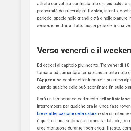
attività convettiva confinata alle ore più calde e
prossimità dei rilievi alpini. Il
caldo
, intanto, cont
periodo, specie nelle grandi città e nelle pianure 
sensazione di
afa
. Tutto lascia pensare a una ve
Verso venerdì e il weeke
Ed eccoci al capitolo più incerto. Tra
venerdì 10 
tornano ad aumentare temporaneamente nelle or
l’
Appennino
centrosettentrionale e sui rilievi alp
quando qualche cella può sconfinare fin sulla pi
Sarà un temporaneo cedimento dell’
anticiclone
interrompere per qualche ora la lunga fase rovente.
breve attenuazione della calura
resta un intermez
è quello di una settimana dominata dal sole, con e
aree montuose durante i pomeriggi. Il resto, com