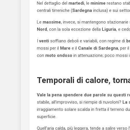
Nel dettaglio del
martedì
, le
minime
restano stabi
centrali tirreniche (
Sardegna
inclusa) e sui settor
Le
massime
, invece, si mantengono stazionarie
Nord
, con la sola eccezione della
Liguria
, e ced
I
venti
soffiano deboli e variabili, con regime di
b
mossi per il
Mare
e il
Canale di Sardegna
, per i
con
moto ondoso
in attenuazione; poco mossi i 
Temporali di calore, torn
Vale la pena spendere due parole su questi ro
stabile, all’improvviso, si riempie di nuvoloni?
La 
irraggiamento solare scalda in fretta il terreno dur
superficie.
Quell’aria calda, più leggera, tende a salire verso