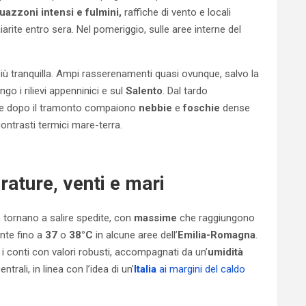
uazzoni intensi e fulmini,
raffiche di vento e locali
iarite entro sera. Nel pomeriggio, sulle aree interne del
 più tranquilla. Ampi rasserenamenti quasi ovunque, salvo la
go i rilievi appenninici e sul
Salento
. Dal tardo
tre dopo il tramonto compaiono
nebbie
e
foschie
dense
 contrasti termici mare-terra.
ature, venti e mari
 tornano a salire spedite, con
massime
che raggiungono
unte fino a
37
o
38°C
in alcune aree dell’
Emilia-Romagna
.
i conti con valori robusti, accompagnati da un’
umidità
trali, in linea con l’idea di un’
Italia
ai margini del caldo