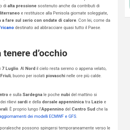
o di
alta pressione
sostenuto anche da contributi di
iterraneo
e restituisce alla Penisola giornate soleggiate,
a a fare sul serio con ondate di calore
. Con lei, come da
fricano
destinato ad abbracciare quasi tutto il Paese.
a tenere d’occhio
 7 Luglio
. Al
Nord
il cielo resta sereno o appena velato,
l
Friuli
, buono per isolati
piovaschi
nelle ore più calde.
ntro
e sulla
Sardegna
le poche
nubi
del mattino si
dei rilievi
sardi
e della
dorsale appenninica
tra
Lazio
e
rali
. È proprio lungo l’
Appennino
del
Centro Sud
che la
 aggiornamenti dei modelli ECMWF e GFS
.
temporalesche possono spingersi temporaneamente verso le