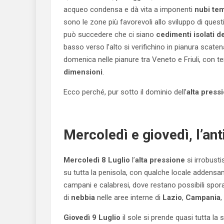
acqueo condensa e dà vita a imponenti
nubi te
sono le zone più favorevoli allo sviluppo di ques
può succedere che ci siano
cedimenti isolati de
basso verso l’alto si verifichino in pianura sc
domenica nelle pianure tra Veneto e Friuli, con 
dimensioni
.
Ecco perché, pur sotto il dominio dell’
alta press
Mercoledì e giovedì, l’an
Mercoledì 8 Luglio
l’
alta pressione
si irrobust
su tutta la penisola, con qualche locale addensame
campani e calabresi, dove restano possibili spor
di
nebbia
nelle aree interne di
Lazio
,
Campania
,
Giovedì 9 Luglio
il sole si prende quasi tutta 