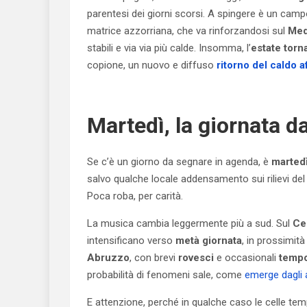
parentesi dei giorni scorsi. A spingere è un camp
matrice azzorriana, che va rinforzandosi sul
Med
stabili e via via più calde. Insomma, l’
estate torn
copione, un nuovo e diffuso
ritorno del caldo a
Martedì, la giornata d
Se c’è un giorno da segnare in agenda, è
martedì
salvo qualche locale addensamento sui rilievi de
Poca roba, per carità.
La musica cambia leggermente più a sud. Sul
Ce
intensificano verso
metà giornata
, in prossimità 
Abruzzo
, con brevi
rovesci
e occasionali
tempo
probabilità di fenomeni sale, come
emerge dagli
E attenzione, perché in qualche caso le celle 