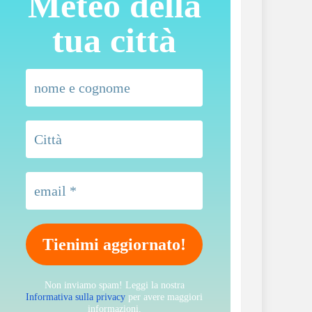
Meteo della
tua città
Non inviamo spam! Leggi la nostra
Informativa sulla privacy
per avere maggiori
informazioni.