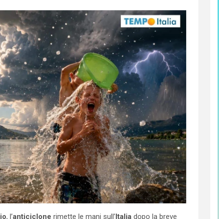
io
, l’
anticiclone
rimette le mani sull’
Italia
dopo la breve