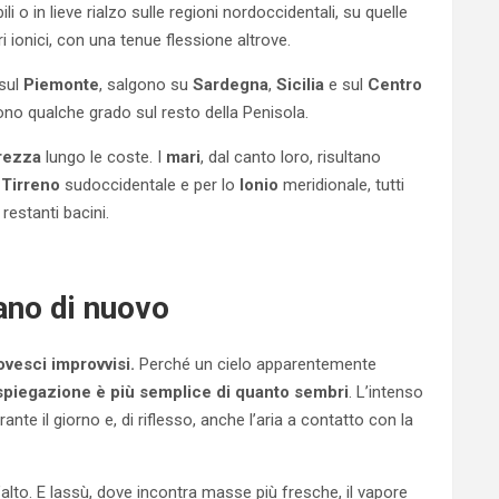
li o in lieve rialzo sulle regioni nordoccidentali, su quelle
i ionici, con una tenue flessione altrove.
 sul
Piemonte
, salgono su
Sardegna
,
Sicilia
e sul
Centro
ono qualche grado sul resto della Penisola.
rezza
lungo le coste. I
mari
, dal canto loro, risultano
l
Tirreno
sudoccidentale e per lo
Ionio
meridionale, tutti
restanti bacini.
ano di nuovo
vesci improvvisi.
Perché un cielo apparentemente
spiegazione è più semplice di quanto sembri
. L’intenso
ante il giorno e, di riflesso, anche l’aria a contatto con la
 l’alto. E lassù, dove incontra masse più fresche, il vapore