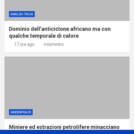
ANALISI ITALIA
Dominio dell’anticiclone africano ma con
qualche temporale di calore
17 ore ago
miometeo
GREENPEACE
Miniere ed estrazioni petrolifere minacciano
le foreste della Repubblica Democratica del