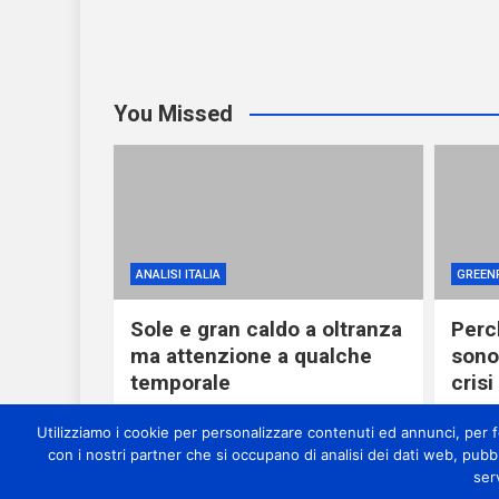
You Missed
ANALISI ITALIA
GREEN
Sole e gran caldo a oltranza
Perch
ma attenzione a qualche
sono
temporale
crisi
11 ore ago
miometeo
19 
Utilizziamo i cookie per personalizzare contenuti ed annunci, per for
con i nostri partner che si occupano di analisi dei dati web, pubb
ser