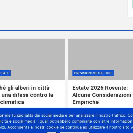
PEACE
PREVISIONI METEO OGGI
é gli alberi in città
Estate 2026 Rovente:
 una difesa contro la
Alcune Considerazioni
 climatica
Empiriche
ore ago
miometeo
22 ore ago
miometeo
nire funzionalità dei social media e per analizzare il nostro traffico. Con
licità e social media, i quali potrebbero combinarle con altre informazioni
vizi. Acconsenta ai nostri cookie se continua ad utilizzare il nostro sito 