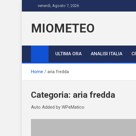
Skip
venerdì, Agosto 7, 2026
to
content
MIOMETEO
ULTIMA ORA
ANALISI ITALIA
C
Home
aria fredda
Categoria:
aria fredda
Auto Added by WPeMatico