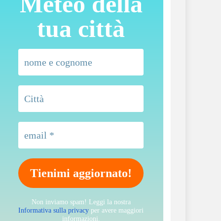
Meteo della
tua città
Non inviamo spam! Leggi la nostra
Informativa sulla privacy
per avere maggiori
informazioni.