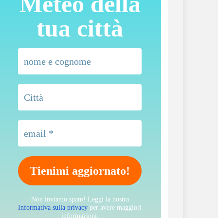
Meteo della
tua città
Non inviamo spam! Leggi la nostra
Informativa sulla privacy
per avere maggiori
informazioni.