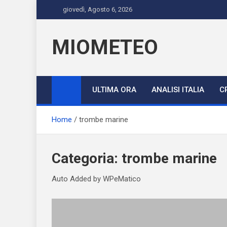
Skip
giovedì, Agosto 6, 2026
to
content
MIOMETEO
ULTIMA ORA
ANALISI ITALIA
C
Home
trombe marine
Categoria:
trombe marine
Auto Added by WPeMatico