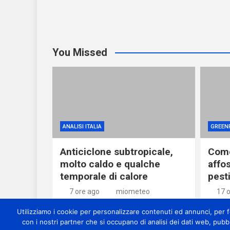
You Missed
ANALISI ITALIA
GREEN
Anticiclone subtropicale,
Come
molto caldo e qualche
affos
temporale di calore
pesti
7 ore ago
miometeo
17 
Utilizziamo i cookie per personalizzare contenuti ed annunci, per for
con i nostri partner che si occupano di analisi dei dati web, pubb