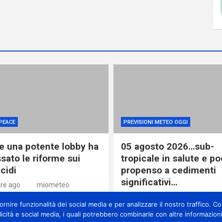
PEACE
PREVISIONI METEO OGGI
 una potente lobby ha
05 agosto 2026…sub-
sato le riforme sui
tropicale in salute e p
cidi
propenso a cedimenti
significativi…
ore ago
miometeo
1 giorno ago
miometeo
nire funzionalità dei social media e per analizzare il nostro traffico. Con
licità e social media, i quali potrebbero combinarle con altre informazioni