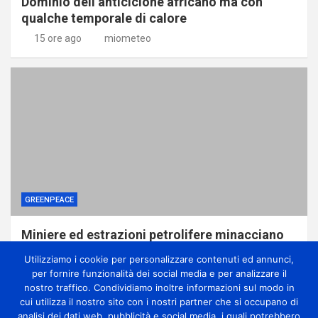
Dominio dell’anticiclone africano ma con
qualche temporale di calore
15 ore ago
miometeo
GREENPEACE
Miniere ed estrazioni petrolifere minacciano
le foreste della Repubblica Democratica del
Utilizziamo i cookie per personalizzare contenuti ed annunci,
Congo, svela report di Greenpeace
per fornire funzionalità dei social media e per analizzare il
1 giorno ago
miometeo
nostro traffico. Condividiamo inoltre informazioni sul modo in
cui utilizza il nostro sito con i nostri partner che si occupano di
analisi dei dati web, pubblicità e social media, i quali potrebbero