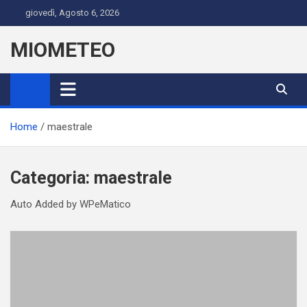
Skip
giovedì, Agosto 6, 2026
to
content
MIOMETEO
Home
maestrale
Categoria:
maestrale
Auto Added by WPeMatico