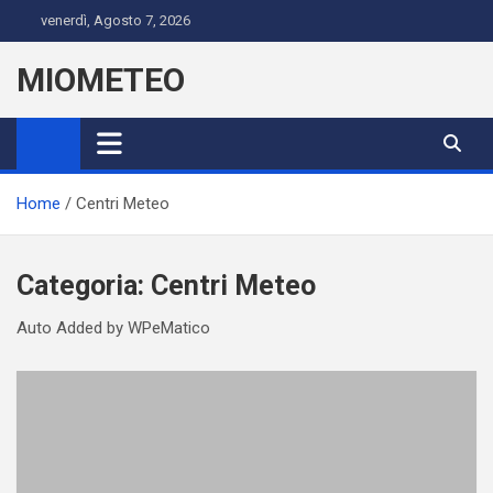
Skip
venerdì, Agosto 7, 2026
to
content
MIOMETEO
Home
Centri Meteo
Categoria:
Centri Meteo
Auto Added by WPeMatico