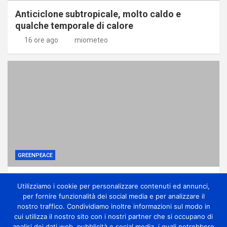
Anticiclone subtropicale, molto caldo e
qualche temporale di calore
16 ore ago
miometeo
GREENPEACE
Come una potente lobby ha affossato le
Utilizziamo i cookie per personalizzare contenuti ed annunci,
riforme sui pesticidi
per fornire funzionalità dei social media e per analizzare il
1 giorno ago
miometeo
nostro traffico. Condividiamo inoltre informazioni sul modo in
cui utilizza il nostro sito con i nostri partner che si occupano di
analisi dei dati web, pubblicità e social media, i quali potrebbero