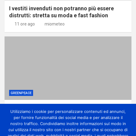
I vestiti invenduti non potranno più essere
distrutti: stretta su moda e fast fashion
11 ore ago
miometeo
GREENPEACE
Ponte sullo Stretto, associazioni: no
Utilizziamo i cookie per personalizzare contenuti ed annunci,
all’ennesima accelerazione senza dati certi
per fornire funzionalità dei social media e per analizzare il
11 ore ago
miometeo
nostro traffico. Condividiamo inoltre informazioni sul modo in
cui utilizza il nostro sito con i nostri partner che si occupano di
analisi dei dati web, pubblicità e social media, i quali potrebbero