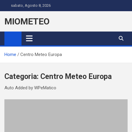
Skip
sabato, Agosto 8, 2026
to
content
MIOMETEO
Home
Centro Meteo Europa
Categoria:
Centro Meteo Europa
Auto Added by WPeMatico