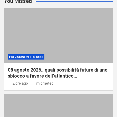
You Missed
PREVISIONI METEO OGGI
08 agosto 2026…quali possibilità future di uno
sblocco a favore dell’atlantico…
2 ore ago
miometeo