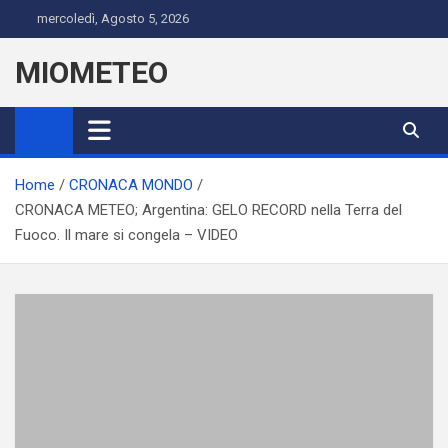
Skip
mercoledì, Agosto 5, 2026
to
content
MIOMETEO
Home
CRONACA MONDO
CRONACA METEO; Argentina: GELO RECORD nella Terra del
Fuoco. Il mare si congela – VIDEO