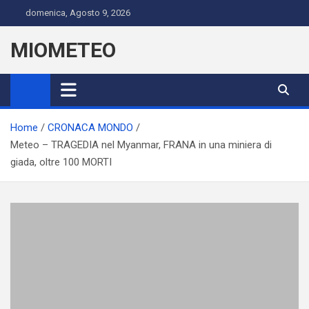
Skip
domenica, Agosto 9, 2026
to
content
MIOMETEO
Home
CRONACA MONDO
Meteo – TRAGEDIA nel Myanmar, FRANA in una miniera di
giada, oltre 100 MORTI