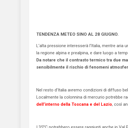
TENDENZA METEO SINO AL 28 GIUGNO.
L’alta pressione interesserà l’Italia, mentre aria 
la regione alpina e prealpina, e dare luogo a temp
Da notare che il contrasto termico tra due m
sensibilmente il rischio di fenomeni atmosfe
Nel resto d’Italia avremo condizioni di diffuso b
Localmente la colonnina di mercurio potrebbe ra
dell’interno della Toscana e del Lazio
, così a
I 35°C potrebbero essere raggiunti anche in Val 