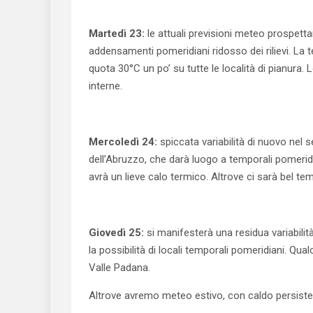
Martedì 23:
le attuali previsioni meteo prospett
addensamenti pomeridiani ridosso dei rilievi. La
quota 30°C un po’ su tutte le località di pianura.
interne.
Mercoledì 24:
spiccata variabilità di nuovo nel s
dell’Abruzzo, che darà luogo a temporali pomeridian
avrà un lieve calo termico. Altrove ci sarà bel te
Giovedì 25:
si manifesterà una residua variabilità
la possibilità di locali temporali pomeridiani. Qu
Valle Padana.
Altrove avremo meteo estivo, con caldo persiste