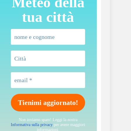
Meteo della
tua città
Non inviamo spam! Leggi la nostra
Informativa sulla privacy
per avere maggiori
informazioni.