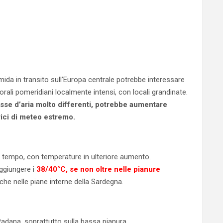
umida in transito sull’Europa centrale potrebbe interessare
orali pomeridiani localmente intensi, con locali grandinate.
asse d’aria molto differenti, potrebbe aumentare
rici di meteo estremo.
el tempo, con temperature in ulteriore aumento.
ggiungere i
38/40°C, se non oltre nelle pianure
nche nelle piane interne della Sardegna.
Padana, soprattutto sulla bassa pianura.