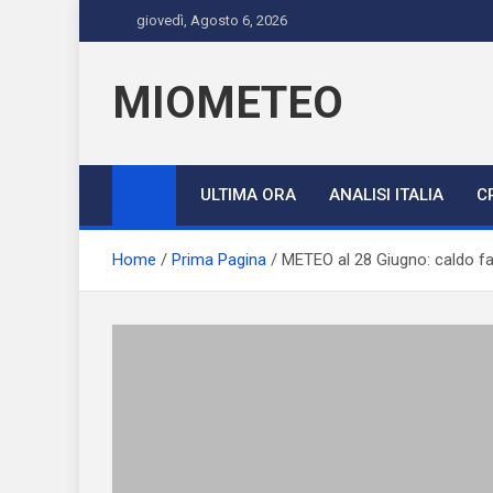
Skip
giovedì, Agosto 6, 2026
to
content
MIOMETEO
ULTIMA ORA
ANALISI ITALIA
C
Home
Prima Pagina
METEO al 28 Giugno: caldo fa