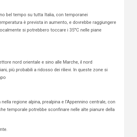
ano bel tempo su tutta Italia, con temporanei
 temperatura è prevista in aumento, e dovrebbe raggiungere
 Localmente si potrebbero toccare i 35°C nelle piane
ettore nord orientale e sino alle Marche, il nord
i, più probabili a ridosso dei rilievi. In queste zone si
mpo
 nella regione alpina, prealpina e l’Appennino centrale, con
alche temporale potrebbe sconfinare nelle alte pianure della
nte.