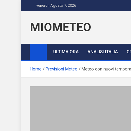
Skip
venerdì, Agosto 7, 2026
to
content
MIOMETEO
ULTIMA ORA
ANALISI ITALIA
C
Home
Previsioni Meteo
Meteo con nuovi temporali