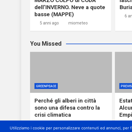
MARZO COLPO di CODA
lasci
dell’INVERNO. Neve a quote
Buria
basse (MAPPE)
6 a
5 anni ago
miometeo
You Missed
GREENPEACE
PREVIS
Perché gli alberi in città
Esta
sono una difesa contro la
Alcu
crisi climatica
Empi
7 ore ago
miometeo
10 
Utilizziamo i cookie per personalizzare contenuti ed annunci, per for