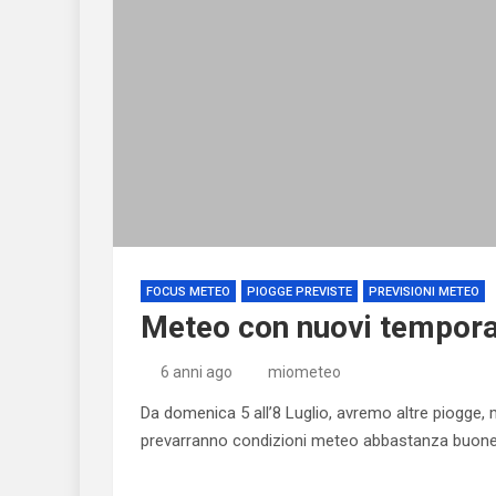
FOCUS METEO
PIOGGE PREVISTE
PREVISIONI METEO
Meteo con nuovi temporal
6 anni ago
miometeo
Da domenica 5 all’8 Luglio, avremo altre piogge, ma
prevarranno condizioni meteo abbastanza buone