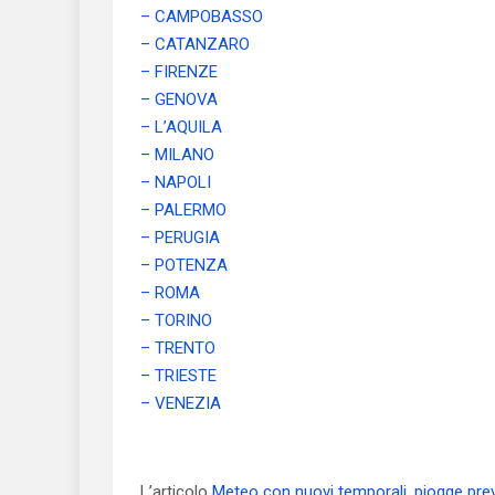
– CAMPOBASSO
– CATANZARO
– FIRENZE
– GENOVA
– L’AQUILA
– MILANO
– NAPOLI
– PALERMO
– PERUGIA
– POTENZA
– ROMA
– TORINO
– TRENTO
– TRIESTE
– VENEZIA
L’articolo
Meteo con nuovi temporali, piogge pre