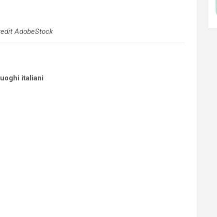
redit AdobeStock
uoghi italiani