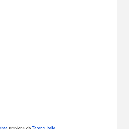
viste
proviene da
Tempo Italia
.