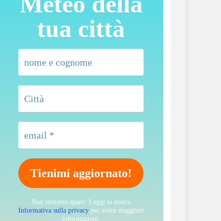
Meteo della
tua città
Non inviamo spam! Leggi la nostra
Informativa sulla privacy
per avere maggiori
informazioni.