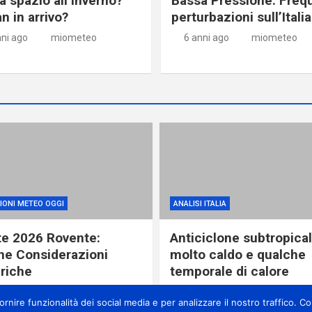
a spazio all’inverno?
Bassa Pressione. Freq
n in arrivo?
perturbazioni sull’Italia
nni ago
miometeo
6 anni ago
miometeo
IONI METEO OGGI
ANALISI ITALIA
te 2026 Rovente:
Anticiclone subtropical
ne Considerazioni
molto caldo e qualche
riche
temporale di calore
ore ago
miometeo
21 ore ago
miometeo
nire funzionalità dei social media e per analizzare il nostro traffico. Con