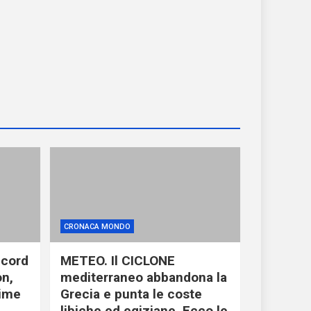
CRONACA MONDO
ecord
METEO. Il CICLONE
on,
mediterraneo abbandona la
time
Grecia e punta le coste
libiche ed egiziane. Ecco le