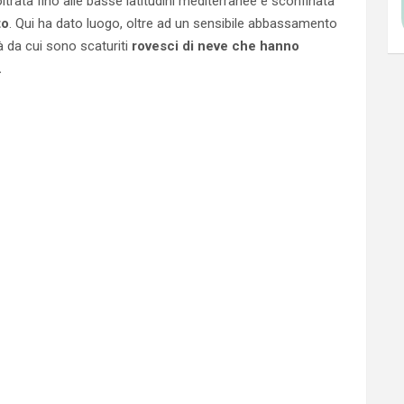
noltrata fino alle basse latitudini mediterranee è sconfinata
to
. Qui ha dato luogo, oltre ad un sensibile abbassamento
tà da cui sono scaturiti
rovesci di neve che hanno
.