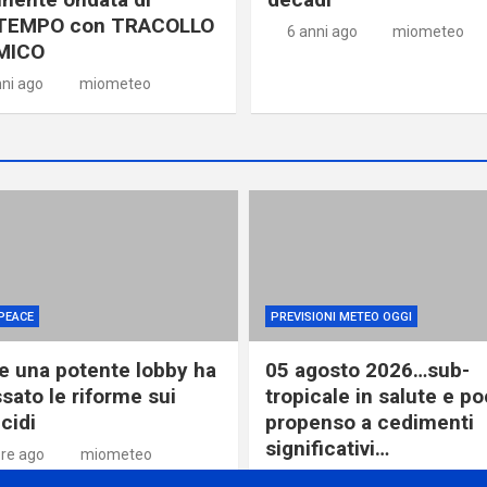
TEMPO con TRACOLLO
6 anni ago
miometeo
MICO
nni ago
miometeo
PEACE
PREVISIONI METEO OGGI
 una potente lobby ha
05 agosto 2026…sub-
sato le riforme sui
tropicale in salute e p
cidi
propenso a cedimenti
significativi…
ore ago
miometeo
1 giorno ago
miometeo