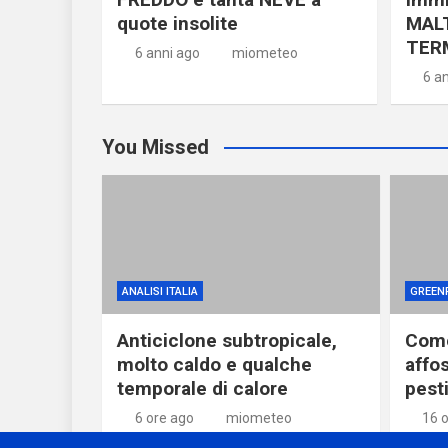
quote insolite
MAL
TER
6 anni ago
miometeo
6 a
You Missed
ANALISI ITALIA
GREEN
Anticiclone subtropicale,
Come
molto caldo e qualche
affos
temporale di calore
pesti
6 ore ago
miometeo
16 