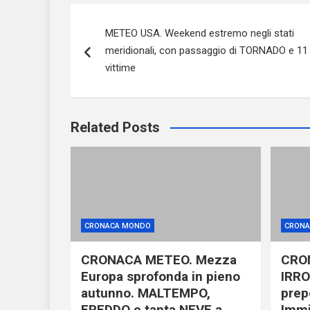
Navigazione
METEO USA. Weekend estremo negli stati
articoli
meridionali, con passaggio di TORNADO e 11
vittime
Related Posts
CRONACA MONDO
CRONA
CRONACA METEO. Mezza
CRO
Europa sprofonda in pieno
IRRO
autunno. MALTEMPO,
prep
FREDDO e tanta NEVE a
Immi