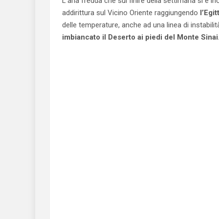
L’aria fredda che sul finire della settimana si è i
addirittura sul Vicino Oriente raggiungendo
l’Egit
delle temperature, anche ad una linea di instabili
imbiancato il Deserto ai piedi del Monte Sinai