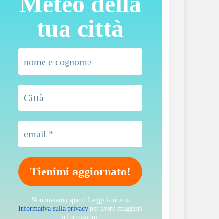
Meteo della
tua città
Non inviamo spam! Leggi la nostra
Informativa sulla privacy
per avere maggiori
informazioni.