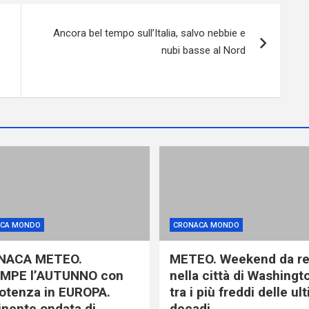
Ancora bel tempo sull’Italia, salvo nebbie e
nubi basse al Nord
CA MONDO
CRONACA MONDO
NACA METEO.
METEO. Weekend da r
MPE l’AUTUNNO con
nella città di Washingt
otenza in EUROPA.
tra i più freddi delle ul
nente ondata di
decadi