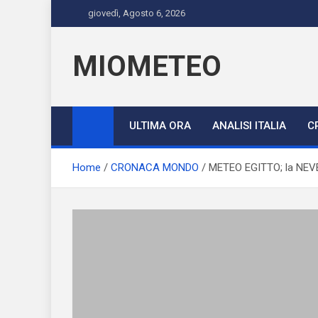
Skip
giovedì, Agosto 6, 2026
to
content
MIOMETEO
ULTIMA ORA
ANALISI ITALIA
C
Home
CRONACA MONDO
METEO EGITTO; la NEVE a