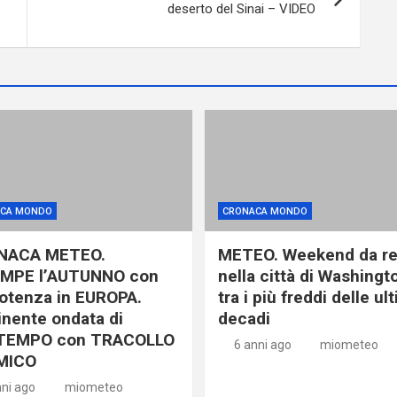
deserto del Sinai – VIDEO
CA MONDO
CRONACA MONDO
NACA METEO.
METEO. Weekend da r
MPE l’AUTUNNO con
nella città di Washingt
otenza in EUROPA.
tra i più freddi delle ul
nente ondata di
decadi
TEMPO con TRACOLLO
6 anni ago
miometeo
MICO
nni ago
miometeo