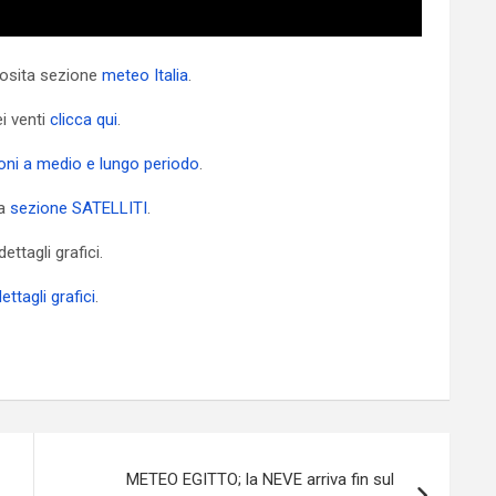
pposita sezione
meteo Italia
.
ei venti
clicca qui
.
ioni a medio e lungo periodo
.
ra
sezione SATELLITI
.
ettagli grafici.
ettagli grafici
.
METEO EGITTO; la NEVE arriva fin sul