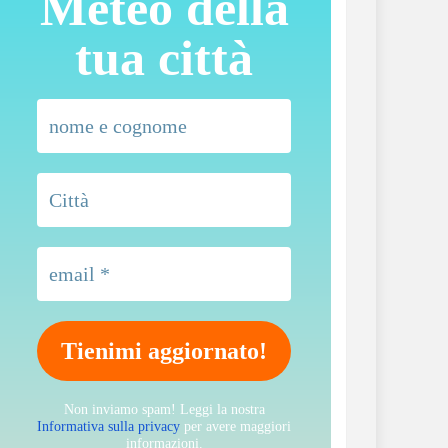
Meteo della
tua città
Non inviamo spam! Leggi la nostra
Informativa sulla privacy
per avere maggiori
informazioni.