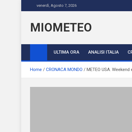
Skip
venerdì, Agosto 7, 2026
to
content
MIOMETEO
ULTIMA ORA
ANALISI ITALIA
C
Home
CRONACA MONDO
METEO USA. Weekend est