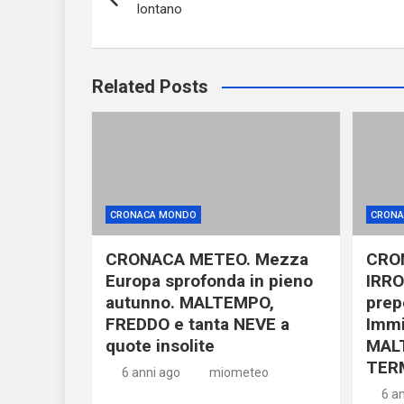
articoli
lontano
Related Posts
CRONACA MONDO
CRONA
CRONACA METEO. Mezza
CRO
Europa sprofonda in pieno
IRRO
autunno. MALTEMPO,
prep
FREDDO e tanta NEVE a
Immi
quote insolite
MAL
TER
6 anni ago
miometeo
6 a