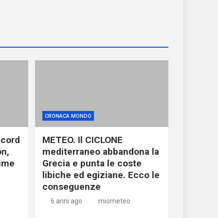
CRONACA MONDO
ecord
METEO. Il CICLONE
on,
mediterraneo abbandona la
time
Grecia e punta le coste
libiche ed egiziane. Ecco le
conseguenze
6 anni ago
miometeo