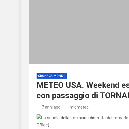
CRONACA MONDO
METEO USA. Weekend estr
con passaggio di TORNAD
7 anni ago
miometeo