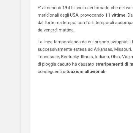
E’ almeno di 19 il bilancio dei tornado che nel wee
meridionali degli USA, provocando
11 vittime
. Da
dal forte maltempo, con forti temporali accomp
da venerdì mattina.
La linea temporalesca da cui si sono sviluppati i
successivamente estesa ad Arkansas, Missouri, Lo
Tennessee, Kentucky, Illinois, Indiana, Ohio, Virg
di pioggia caduto ha causato
straripamenti di m
conseguenti
situazioni alluvionali.