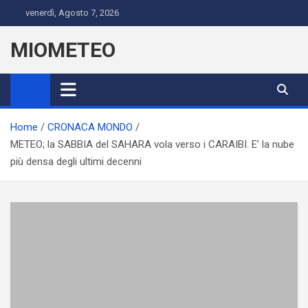
Skip
venerdì, Agosto 7, 2026
to
content
MIOMETEO
Home
CRONACA MONDO
METEO; la SABBIA del SAHARA vola verso i CARAIBI. E’ la nube
più densa degli ultimi decenni