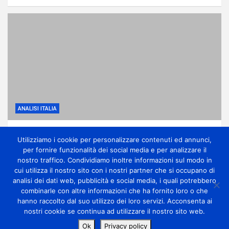
ANALISI ITALIA
Anticiclone subtropicale, molto caldo e
Utilizziamo i cookie per personalizzare contenuti ed annunci,
qualche temporale di calore
per fornire funzionalità dei social media e per analizzare il
1 giorno ago
miometeo
nostro traffico. Condividiamo inoltre informazioni sul modo in
cui utilizza il nostro sito con i nostri partner che si occupano di
analisi dei dati web, pubblicità e social media, i quali potrebbero
combinarle con altre informazioni che ha fornito loro o che
hanno raccolto dal suo utilizzo dei loro servizi. Acconsenta ai
nostri cookie se continua ad utilizzare il nostro sito web.
Copyright Miometeo © All rights reserved | Theme by
Ok
Privacy policy
MantraBrain